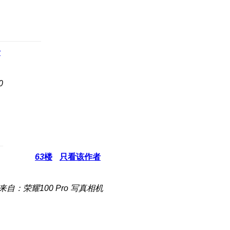
者
0
63
楼
只看该作者
来自：荣耀100 Pro 写真相机