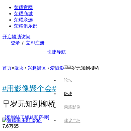
荣耀官网
荣耀商城
荣耀亲选
荣耀俱乐部
开启辅助访问
登录
/
立即注册
快捷导航
首页
首页
»
版块
›
兴趣街区
›
爱摄影
›
早岁无知到柳桥
论坛
#用影像聚个会#
版块
早岁无知到柳桥
荣耀影像
[复制帖子标题和链接]
建议广场
7.6万
65