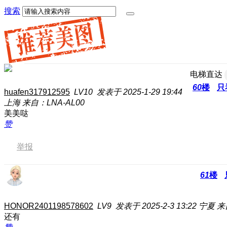
搜索
电梯直达
60
楼
只
huafen317912595
LV10
发表于 2025-1-29 19:44
上海
来自：LNA-AL00
美美哒
赞
举报
61
楼
HONOR2401198578602
LV9
发表于 2025-2-3 13:22
宁夏
来
还有