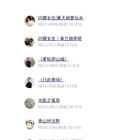
闪耀女生|夏天就要玩水！！
NO.1
8048 阅读
18 讨论
闪耀女生｜泰兰德穿搭
NO.2
471 阅读
9 讨论
《雾轨穿山城》
NO.3
4645 阅读
4 讨论
《只此青绿》
NO.4
506 阅读
4 讨论
光影之孤荷
NO.5
9811 阅读
36 讨论
青山环沃野
NO.6
5.8w 阅读
33 讨论