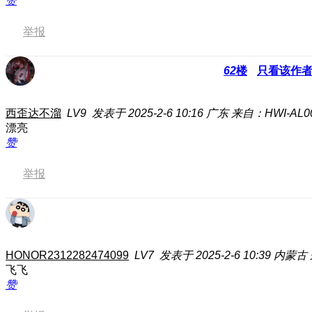
赞
举报
62
楼
只看该作
西歪达不溜
LV9
发表于 2025-2-6 10:16
广东
来自：HWI-AL0
漂亮
赞
举报
HONOR2312282474099
LV7
发表于 2025-2-6 10:39
内蒙古
飞飞
赞