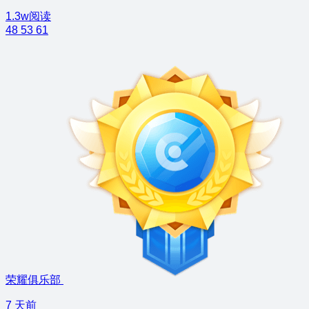
1.3w阅读
48
53
61
荣耀俱乐部
7 天前