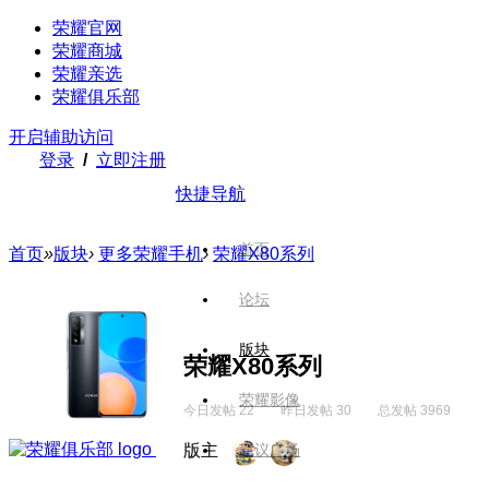
荣耀官网
荣耀商城
荣耀亲选
荣耀俱乐部
开启辅助访问
登录
/
立即注册
快捷导航
首页
首页
»
版块
›
更多荣耀手机
›
荣耀X80系列
论坛
版块
荣耀X80系列
荣耀影像
今日发帖 22
昨日发帖 30
总发帖 3969
版主
建议广场