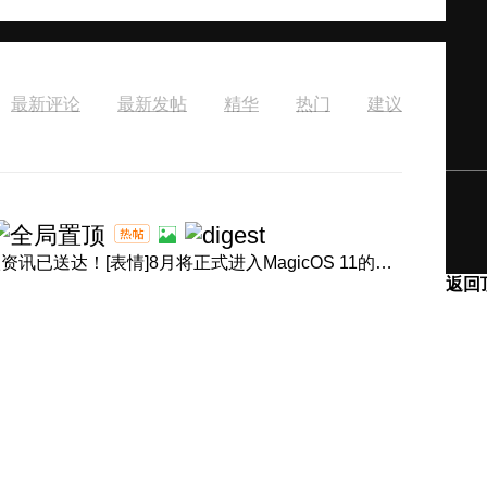
最新评论
最新发帖
精华
热门
建议
[表情]盛夏正浓，体验进阶！产品经理回音壁8月体验升级资讯已送达！[表情]8月将正式进入MagicOS 11的升级节奏，内 ...
返回