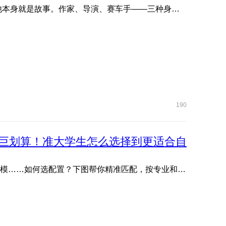
欢迎韩寒出任荣耀影像创想家。 他写故事，他拍故事，他本身就是故事。作家、导演、赛车手——三种身份从未定义他 ...
190
巨划算！准大学生怎么选择到更适合自
文管生、理工生需求各不同：写论文、剪视频、编程、建模……如何选配置？下图帮你精准匹配，按专业和预算轻松抄作 ...