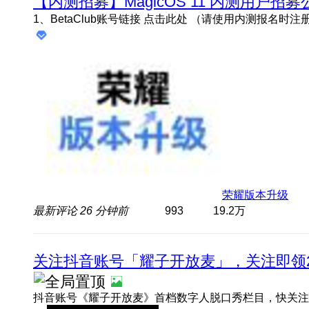
【内测招募】MagicOS 11 内测用户招募
荣耀版本升级
最新评论
26 分钟前
993
19.2万
关注抖音账号「耀子开放麦」，关注即领