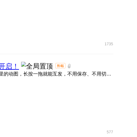
1735
开启！
荣耀任意门直接封神！抖音、小红书、微信、QQ 、快手里的动图，长按一拖就能互发，不用保存、不用切软件，评论区 ...
577