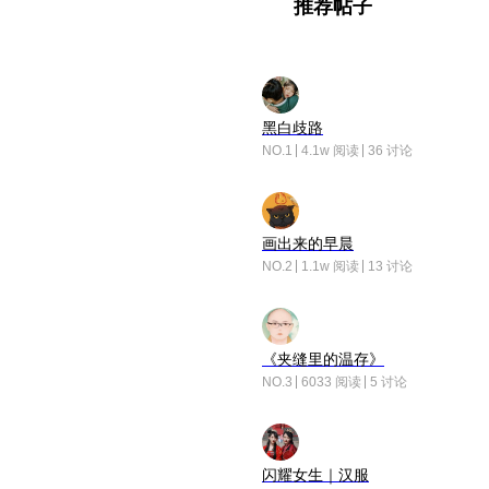
推荐帖子
黑白歧路
NO.1
4.1w 阅读
36 讨论
画出来的早晨
NO.2
1.1w 阅读
13 讨论
《夹缝里的温存》
NO.3
6033 阅读
5 讨论
闪耀女生｜汉服