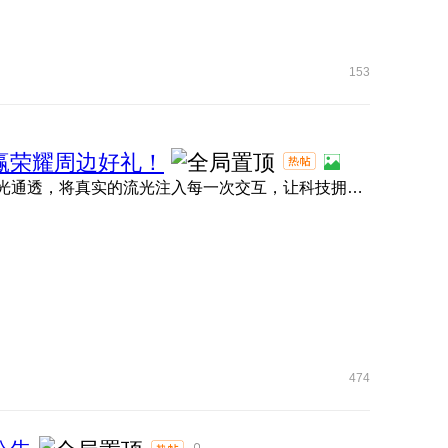
153
名，赢荣耀周边好礼！
大家期待的MagicOS 11内测现已正式拉开帷幕！ 全新流光通透，将真实的流光注入每一次交互，让科技拥有呼吸的灵动 ...
474