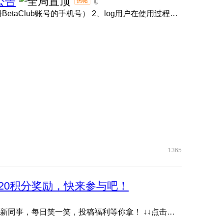
公告
1、BetaClub账号链接 点击此处 （请使用内测报名时注册BetaClub账号的手机号） 2、log用户在使用过程中如遇问题 ...
1365
20积分奖励，快来参与吧！
抖音账号《耀子开放麦》首档数字人脱口秀栏目，快关注新同事，每日笑一笑，投稿福利等你拿！ ↓↓点击下方图片或 ...