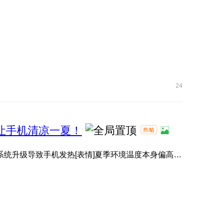
24
，让手机清凉一夏！
有小伙伴升级系统后，感觉手机变热了[表情]？其实并非系统升级导致手机发热[表情]夏季环境温度本身偏高[表情]️， ...