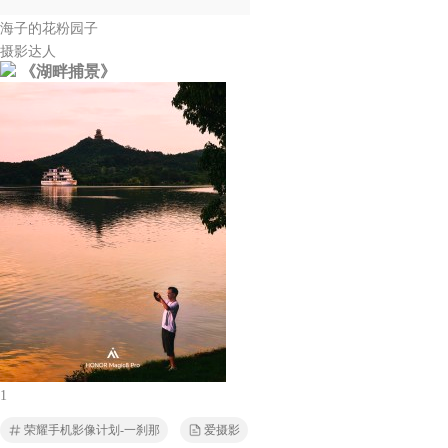
海子的花粉园子
摄影达人
《湖畔捕景》
1
荣耀手机影像计划-一刹那
爱摄影