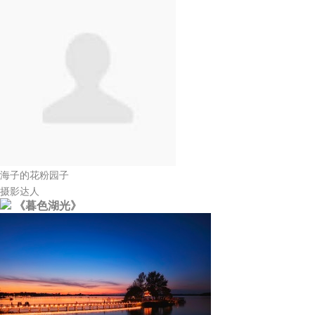
海子的花粉园子
摄影达人
《暮色湖光》