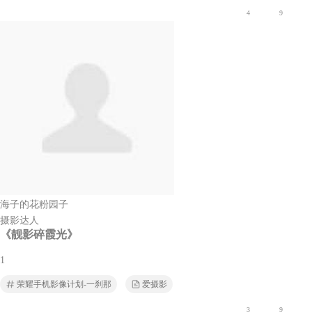
4
9
海子的花粉园子
摄影达人
《靓影碎霞光》
1
荣耀手机影像计划-一刹那
爱摄影
3
9