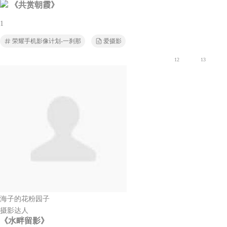
《共赏朝霞》
1
荣耀手机影像计划-一刹那
爱摄影
12
13
海子的花粉园子
摄影达人
《水畔留影》