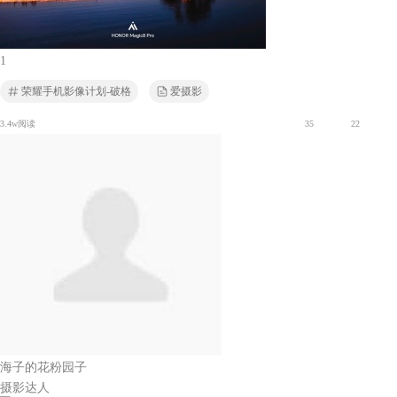
1
荣耀手机影像计划-破格
爱摄影
3.4w阅读
35
22
海子的花粉园子
摄影达人