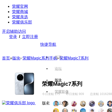
荣耀官网
荣耀商城
荣耀亲选
荣耀俱乐部
开启辅助访问
登录
/
立即注册
快捷导航
首页
首页
»
版块
›
荣耀Magic系列手机
›
荣耀Magic7系列
论坛
版块
荣耀Magic7系列
荣耀影像
今日发帖 175
昨日发帖 909
总发帖 1016288
版主
建议广场