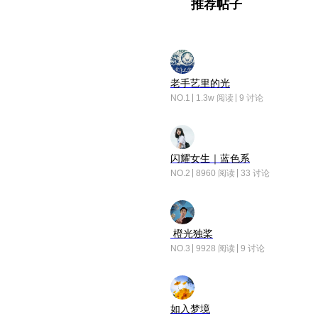
推荐帖子
老手艺里的光
NO.1
1.3w 阅读
9 讨论
闪耀女生｜蓝色系
NO.2
8960 阅读
33 讨论
橙光独桨
NO.3
9928 阅读
9 讨论
如入梦境