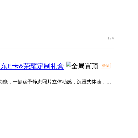
174
东E卡&荣耀定制礼盒
一张静态照片也能拥有立体动感的生命力？ 「3D照片」功能，一键赋予静态照片立体动感，沉浸式体验，让您的珍贵瞬 ...