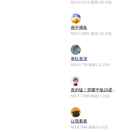
NO.4
4172 阅读
90 讨论
画中捕鱼
NO.5
2081 阅读
33 讨论
单杠表演
NO.6
728 阅读
11 讨论
真的猛！荣耀平板20柔光版，竟然又有更新……
NO.7
7306 阅读
1 讨论
让我看看
NO.8
844 阅读
4 讨论