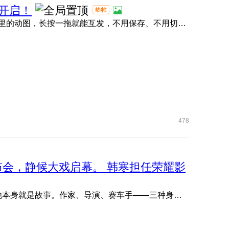
开启！
荣耀任意门直接封神！抖音、小红书、微信、QQ 、快手里的动图，长按一拖就能互发，不用保存、不用切软件，评论区 ...
478
品发布会，静候大戏启幕。 韩寒担任荣耀影
欢迎韩寒出任荣耀影像创想家。 他写故事，他拍故事，他本身就是故事。作家、导演、赛车手——三种身份从未定义他 ...