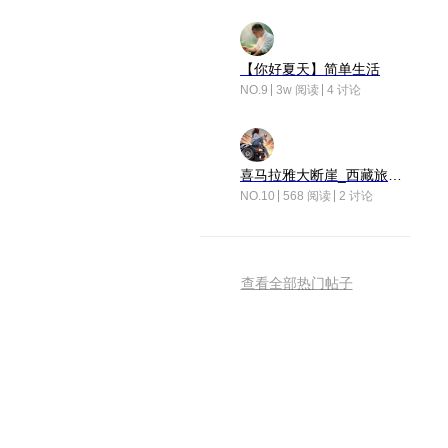
【你好夏天】简单生活
NO.9
3w 阅读
4 讨论
喜马拉雅大断崖_西藏旅行日记
NO.10
568 阅读
2 讨论
查看全部热门帖子