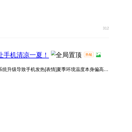
312
，让手机清凉一夏！
有小伙伴升级系统后，感觉手机变热了[表情]？其实并非系统升级导致手机发热[表情]夏季环境温度本身偏高[表情]️， ...