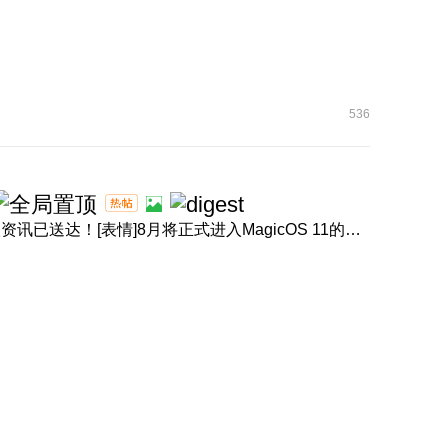
536
[表情]盛夏正浓，体验进阶！产品经理回音壁8月体验升级资讯已送达！[表情]8月将正式进入MagicOS 11的升级节奏，内 ...