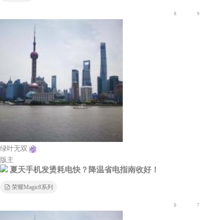
8
9
绿叶无双
版主
夏天手机发烫耗电快？降温省电指南收好！
荣耀Magic8系列
8
7