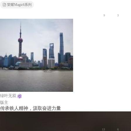
荣耀Magic6系列
9
3
绿叶无双
版主
传承铁人精神，汲取奋进力量
荣耀Magic8系列
13
6