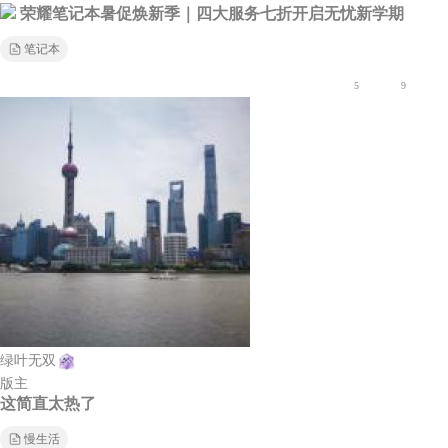
荣耀笔记本暑促焕新季｜四大服务七折开启无忧新学期
笔记本
5
9
绿叶无双
版主
这简直太热了
慢生活