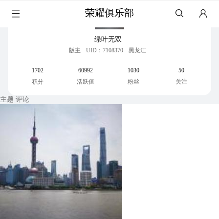
荣耀俱乐部
绿叶无双
版主
UID：7108370
黑龙江
1702
60992
1030
50
积分
活跃值
粉丝
关注
主题
评论