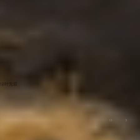
绿叶无双
版主
手机音量拉满，APP却无声？试试这样！
荣耀Magic6系列
13
3