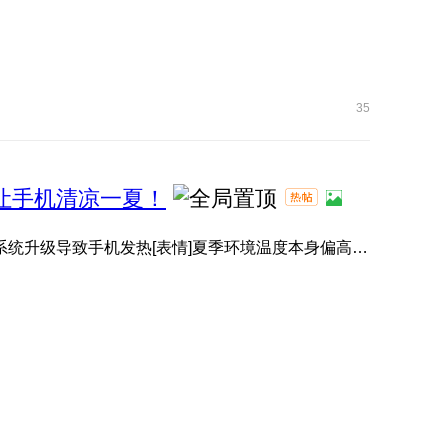
35
，让手机清凉一夏！
有小伙伴升级系统后，感觉手机变热了[表情]？其实并非系统升级导致手机发热[表情]夏季环境温度本身偏高[表情]️， ...