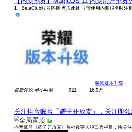
【内测招募】MagicOS 11 内测用户招募
荣耀版本升级
最新评论
半小时前
921
16.9万
关注抖音账号「耀子开放麦」，关注即领