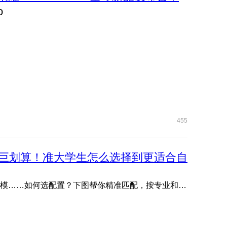
455
巨划算！准大学生怎么选择到更适合自
文管生、理工生需求各不同：写论文、剪视频、编程、建模……如何选配置？下图帮你精准匹配，按专业和预算轻松抄作 ...