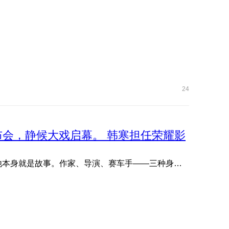
24
品发布会，静候大戏启幕。 韩寒担任荣耀影
欢迎韩寒出任荣耀影像创想家。 他写故事，他拍故事，他本身就是故事。作家、导演、赛车手——三种身份从未定义他 ...