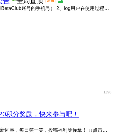
公告
1、BetaClub账号链接 点击此处 （请使用内测报名时注册BetaClub账号的手机号） 2、log用户在使用过程中如遇问题 ...
1198
20积分奖励，快来参与吧！
抖音账号《耀子开放麦》首档数字人脱口秀栏目，快关注新同事，每日笑一笑，投稿福利等你拿！ ↓↓点击下方图片或 ...