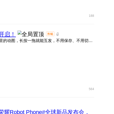
188
开启！
荣耀任意门直接封神！抖音、小红书、微信、QQ 、快手里的动图，长按一拖就能互发，不用保存、不用切软件，评论区 ...
564
荣耀Robot Phone#全球新品发布会，