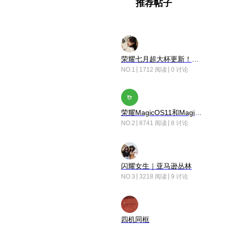
推荐帖子
荣耀七月超大杯更新！后台堆叠动画太丝滑！
NO.1
1712 阅读
0 讨论
荣耀MagicOS11和Magic10之间直观的区别是啥呢？
NO.2
8741 阅读
8 讨论
闪耀女生｜亚马逊丛林
NO.3
3218 阅读
9 讨论
四机同框