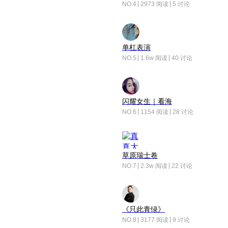
NO.4
2973 阅读
5 讨论
单杠表演
NO.5
1.6w 阅读
40 讨论
闪耀女生｜看海
NO.6
1154 阅读
28 讨论
草原瑞士卷
NO.7
2.3w 阅读
22 讨论
《只此青绿》
NO.8
3177 阅读
9 讨论