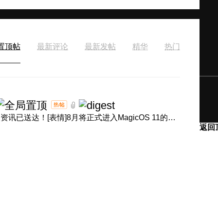
置顶帖
最新评论
最新发帖
精华
热门
[表情]盛夏正浓，体验进阶！产品经理回音壁8月体验升级资讯已送达！[表情]8月将正式进入MagicOS 11的升级节奏，内 ...
返回