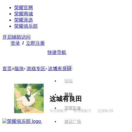
荣耀官网
荣耀商城
荣耀亲选
荣耀俱乐部
开启辅助访问
登录
/
立即注册
快捷导航
首页
首页
»
版块
›
游戏专区
›
这城有良田
论坛
版块
这城有良田
荣耀影像
今日发帖 0
昨日发帖 0
总发帖 85
建议广场