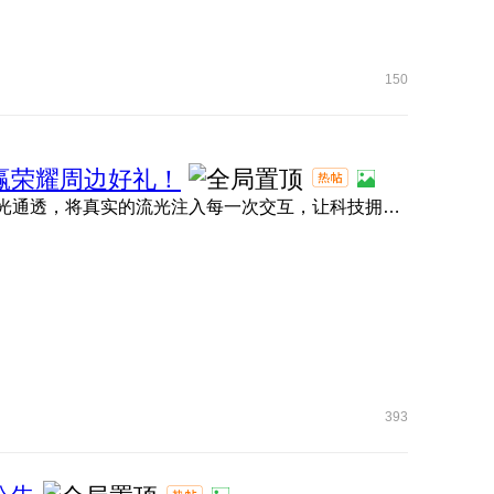
150
名，赢荣耀周边好礼！
大家期待的MagicOS 11内测现已正式拉开帷幕！ 全新流光通透，将真实的流光注入每一次交互，让科技拥有呼吸的灵动 ...
393