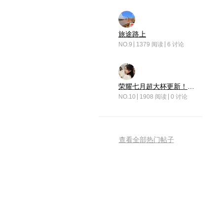
旅途路上
NO.9
1379 阅读
6 讨论
荣耀七月超大杯更新！后台堆叠动画太丝滑！
NO.10
1908 阅读
0 讨论
查看全部热门帖子