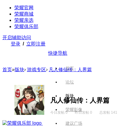
荣耀官网
荣耀商城
荣耀亲选
荣耀俱乐部
开启辅助访问
登录
/
立即注册
快捷导航
首页
首页
»
版块
›
游戏专区
›
凡人修仙传：人界篇
论坛
版块
凡人修仙传：人界篇
荣耀影像
今日发帖 0
昨日发帖 0
总发帖 141
建议广场