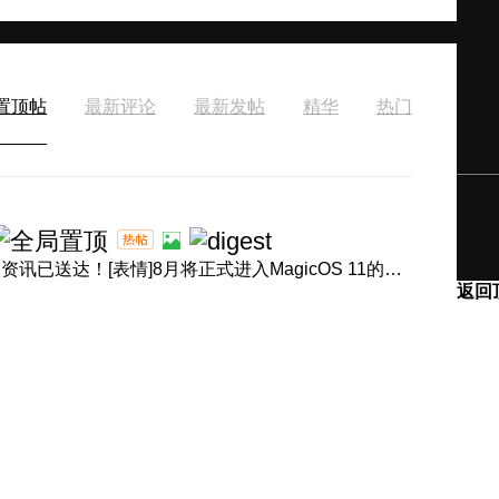
置顶帖
最新评论
最新发帖
精华
热门
[表情]盛夏正浓，体验进阶！产品经理回音壁8月体验升级资讯已送达！[表情]8月将正式进入MagicOS 11的升级节奏，内 ...
返回