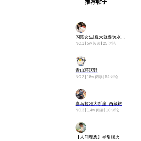
推荐帖子
闪耀女生|夏天就要玩水！！
NO.1
5w 阅读
25 讨论
青山环沃野
NO.2
18w 阅读
54 讨论
喜马拉雅大断崖_西藏旅行日记
NO.3
1.4w 阅读
10 讨论
【人间理想】寻常烟火