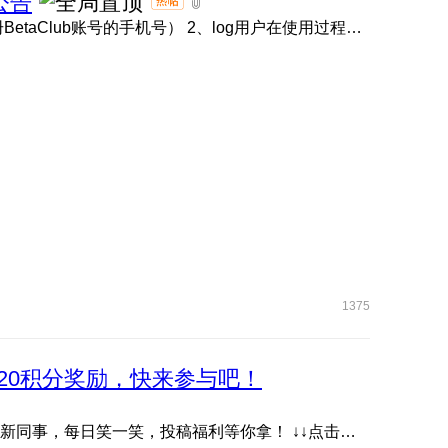
公告
1、BetaClub账号链接 点击此处 （请使用内测报名时注册BetaClub账号的手机号） 2、log用户在使用过程中如遇问题 ...
1375
20积分奖励，快来参与吧！
抖音账号《耀子开放麦》首档数字人脱口秀栏目，快关注新同事，每日笑一笑，投稿福利等你拿！ ↓↓点击下方图片或 ...