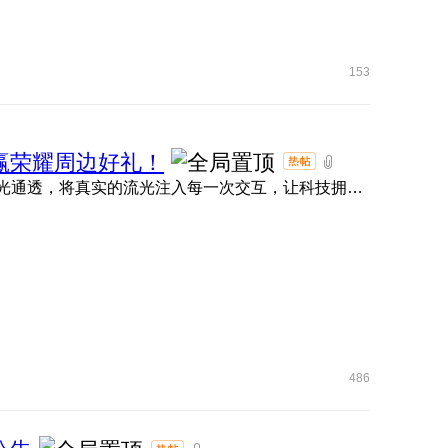
153
名，赢荣耀周边好礼！
大家期待的MagicOS 11内测现已正式拉开帷幕！ 全新流光通透，将真实的流光注入每一次交互，让科技拥有呼吸的灵动 ...
486