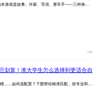
欢迎韩寒出任荣耀影像创想家。 他写故事，他拍故事，他本身就是故事。作家、导演、赛车手——三种身份从未定义他 ...
190
巨划算！准大学生怎么选择到更适合自
文管生、理工生需求各不同：写论文、剪视频、编程、建模……如何选配置？下图帮你精准匹配，按专业和预算轻松抄作 ...