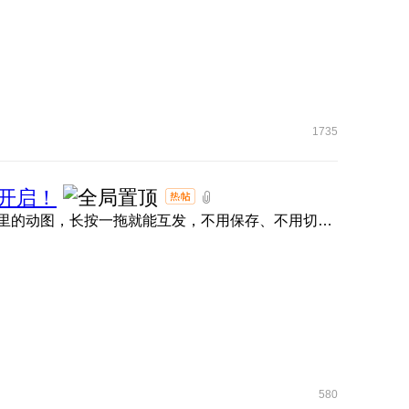
1735
开启！
荣耀任意门直接封神！抖音、小红书、微信、QQ 、快手里的动图，长按一拖就能互发，不用保存、不用切软件，评论区 ...
580