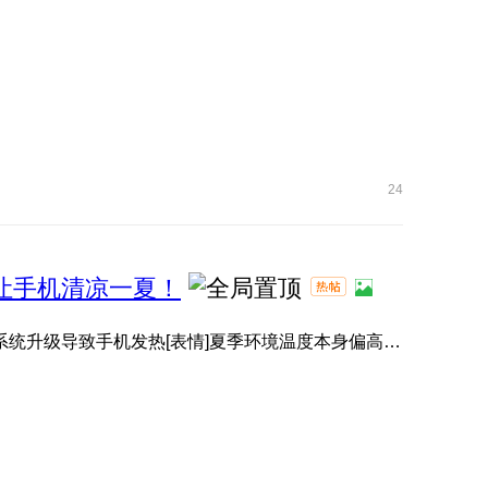
24
，让手机清凉一夏！
有小伙伴升级系统后，感觉手机变热了[表情]？其实并非系统升级导致手机发热[表情]夏季环境温度本身偏高[表情]️， ...