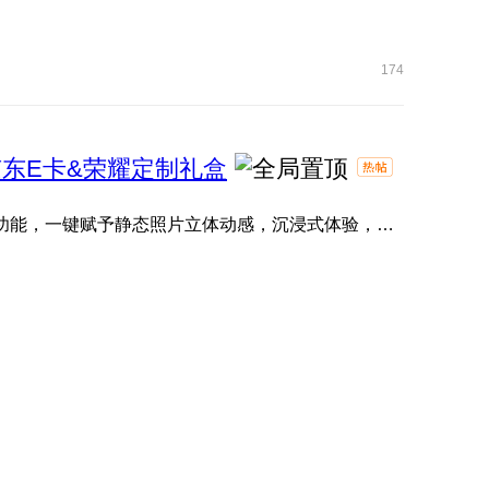
174
东E卡&荣耀定制礼盒
一张静态照片也能拥有立体动感的生命力？ 「3D照片」功能，一键赋予静态照片立体动感，沉浸式体验，让您的珍贵瞬 ...