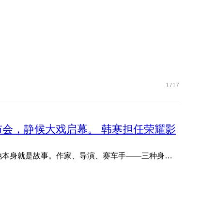
1717
品发布会，静候大戏启幕。 韩寒担任荣耀影
欢迎韩寒出任荣耀影像创想家。 他写故事，他拍故事，他本身就是故事。作家、导演、赛车手——三种身份从未定义他 ...