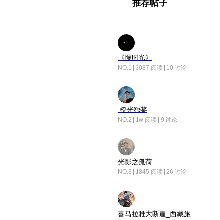
推荐帖子
《慢时光》
NO.1
3087 阅读
10 讨论
橙光独桨
NO.2
1w 阅读
9 讨论
光影之孤荷
NO.3
1845 阅读
26 讨论
喜马拉雅大断崖_西藏旅行日记