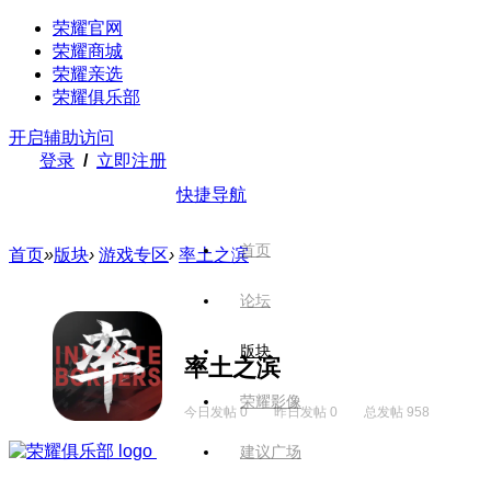
荣耀官网
荣耀商城
荣耀亲选
荣耀俱乐部
开启辅助访问
登录
/
立即注册
快捷导航
首页
首页
»
版块
›
游戏专区
›
率土之滨
论坛
版块
率土之滨
荣耀影像
今日发帖 0
昨日发帖 0
总发帖 958
建议广场