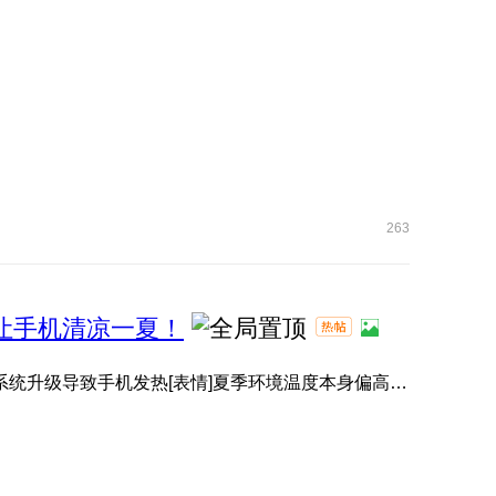
263
，让手机清凉一夏！
有小伙伴升级系统后，感觉手机变热了[表情]？其实并非系统升级导致手机发热[表情]夏季环境温度本身偏高[表情]️， ...