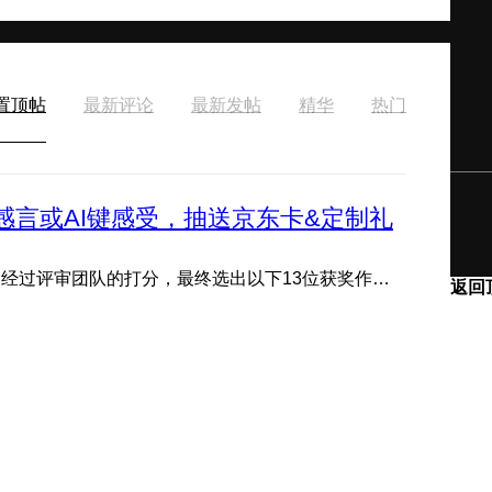
置顶帖
最新评论
最新发帖
精华
热门
感言或AI键感受，抽送京东卡&定制礼
---获奖公示--- 评论区分享感言或AI键感受活动现已结束，经过评审团队的打分，最终选出以下13位获奖作品，恭喜获 ...
返回