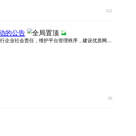
312
行动的公告
为营造健康清朗、积极向上的未成年人网络空间，切实履行企业社会责任，维护平台管理秩序，建设优质网络生 ...
50
N系列
更多荣耀手机
MagicOS
智慧生活
荣耀Robot Phone
MagicOS
笔记本
RT
荣耀X80系列
公测内测
平板