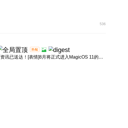
536
[表情]盛夏正浓，体验进阶！产品经理回音壁8月体验升级资讯已送达！[表情]8月将正式进入MagicOS 11的升级节奏，内 ...