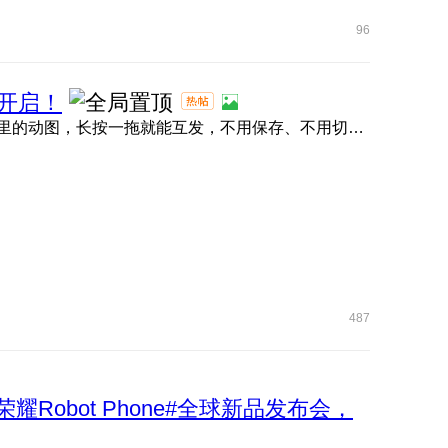
96
开启！
荣耀任意门直接封神！抖音、小红书、微信、QQ 、快手里的动图，长按一拖就能互发，不用保存、不用切软件，评论区 ...
487
荣耀Robot Phone#全球新品发布会，