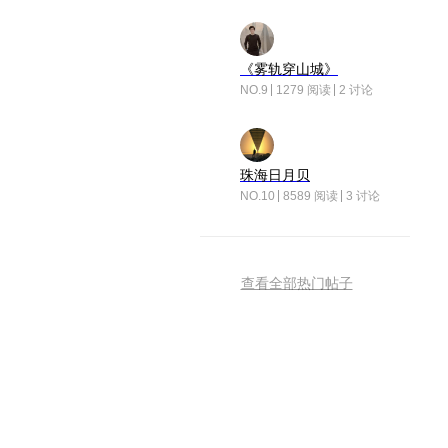
《雾轨穿山城》
NO.9
1279 阅读
2 讨论
珠海日月贝
NO.10
8589 阅读
3 讨论
查看全部热门帖子