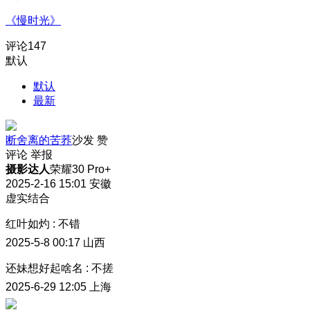
《慢时光》
评论
147
默认
默认
最新
断舍离的苦荞
沙发
赞
评论
举报
摄影达人
荣耀30 Pro+
2025-2-16 15:01
安徽
虚实结合
红叶如灼
:
不错
2025-5-8 00:17
山西
还妹想好起啥名
:
不搓
2025-6-29 12:05
上海