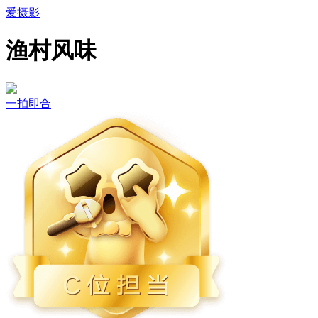
爱摄影
渔村风味
一拍即合