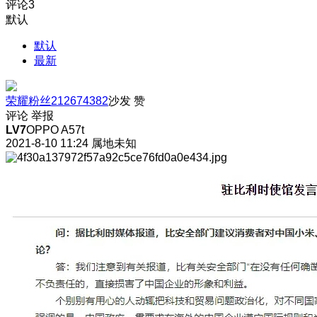
评论
3
默认
默认
最新
荣耀粉丝212674382
沙发
赞
评论
举报
LV7
OPPO A57t
2021-8-10 11:24
属地未知