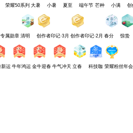
荣耀50系列
大暑
小暑
夏至
端午节
芒种
小满
创
0专属勋章
清明
创作者印记·3月
创作者印记·2月
春分
惊蛰
转新运
牛年鸿运
金牛迎春
牛气冲天
立春
科技咖
荣耀粉丝年会