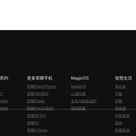
N系列
更多荣耀手机
MagicOS
智慧生活
荣耀Robot Phone
MagicOS
笔记本
RT
荣耀X80系列
公测内测
平板
urbo
荣耀Power
安全与隐私保护
穿戴
游戏本
荣耀Play10系列
我的荣耀
智慧屏
荣耀GT Pro
耳机音箱
荣耀GT
路由
荣耀V Purse
荣耀亲选