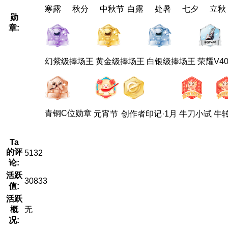
寒露
秋分
中秋节
白露
处暑
七夕
立秋
勋
章:
幻紫级捧场王
黄金级捧场王
白银级捧场王
荣耀V4
青铜C位勋章
元宵节
创作者印记·1月
牛刀小试
牛
Ta
的评
5132
论:
活跃
30833
值:
活跃
概
无
况: