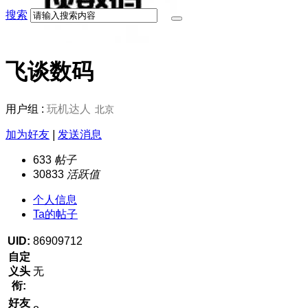
搜索
飞谈数码
用户组 :
玩机达人
北京
加为好友
|
发送消息
633
帖子
30833
活跃值
个人信息
Ta的帖子
UID:
86909712
自定
义头
无
衔:
好友