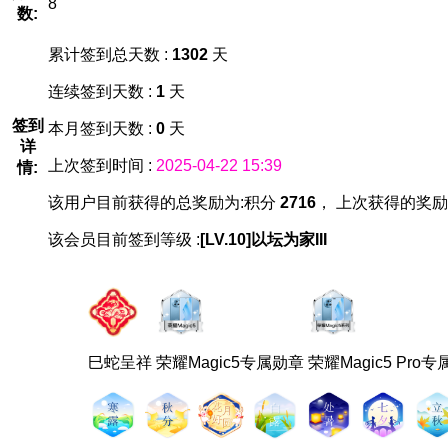
8
数:
累计签到总天数 :
1302
天
连续签到天数 :
1
天
签到
本月签到天数 :
0
天
详
上次签到时间 :
2025-04-22 15:39
情:
该用户目前获得的总奖励为:积分
2716
， 上次获得的奖励
该会员目前签到等级 :
[LV.10]以坛为家III
巳蛇呈祥
荣耀Magic5专属勋章
荣耀Magic5 Pro