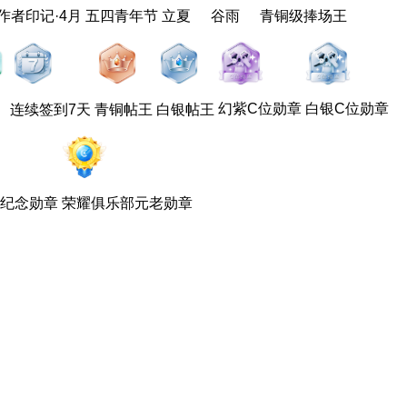
作者印记·4月
五四青年节
立夏
谷雨
青铜级捧场王
幻紫C位勋章
白银C位勋章
连续签到7天
青铜帖王
白银帖王
纪念勋章
荣耀俱乐部元老勋章