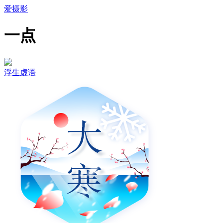
爱摄影
一点
浮生虚语