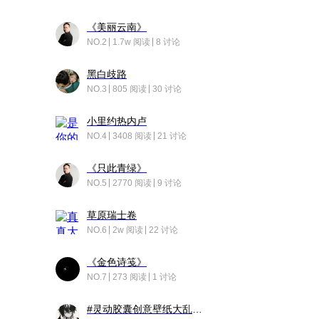
《美丽云南》
NO.2
1.7w 阅读
8 讨论
黑白歧路
NO.3
805 阅读
30 讨论
小里约热内卢
NO.4
3408 阅读
21 讨论
《只此青绿》
NO.5
2770 阅读
9 讨论
草原瑞士卷
NO.6
2w 阅读
22 讨论
《金色诗笺》
NO.7
273 阅读
1 讨论
#灵动胶囊创意壁纸大乱斗#脑洞不限形式，灵感不分边界，体验追赛的快乐！