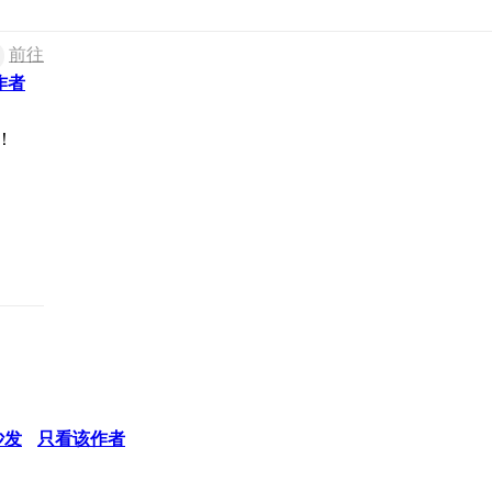
前往
作者
！
沙发
只看该作者