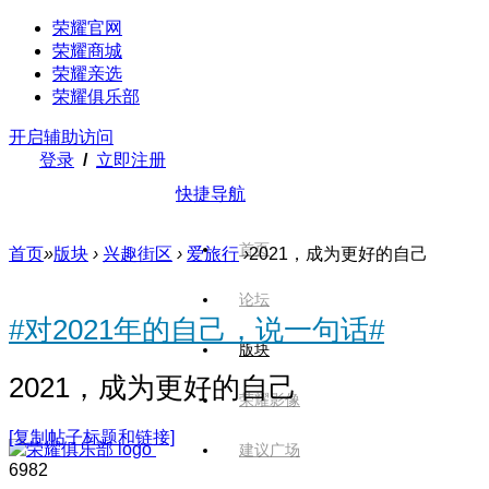
荣耀官网
荣耀商城
荣耀亲选
荣耀俱乐部
开启辅助访问
登录
/
立即注册
快捷导航
首页
首页
»
版块
›
兴趣街区
›
爱旅行
›
2021，成为更好的自己
论坛
#对2021年的自己，说一句话#
版块
2021，成为更好的自己
荣耀影像
[复制帖子标题和链接]
建议广场
698
2