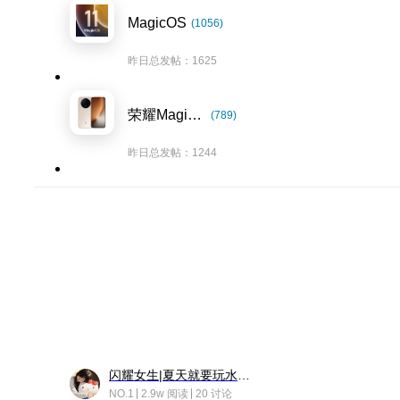
MagicOS
(1056)
昨日总发帖：1625
荣耀Magic8系列
(789)
昨日总发帖：1244
闪耀女生|夏天就要玩水！！
NO.1
2.9w 阅读
20 讨论