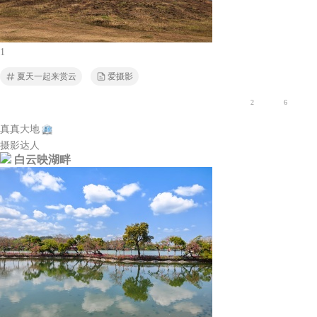
1
夏天一起来赏云
爱摄影
2
6
真真大地
摄影达人
白云映湖畔