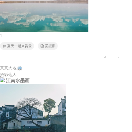
1
夏天一起来赏云
爱摄影
2
7
真真大地
摄影达人
江南水墨画