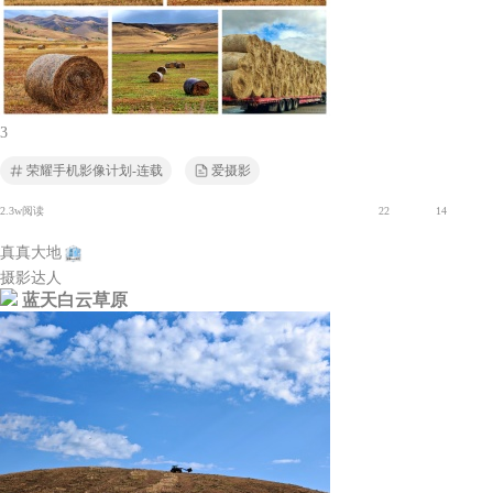
3
荣耀手机影像计划-连载
爱摄影
2.3w阅读
22
14
真真大地
摄影达人
蓝天白云草原