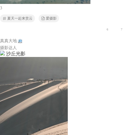
3
夏天一起来赏云
爱摄影
6
7
真真大地
摄影达人
沙丘光影