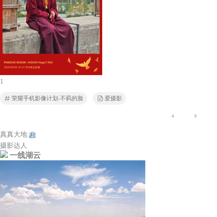
1
荣耀手机影像计划-不羁的脸
爱摄影
4
9
真真大地
摄影达人
一线湖云