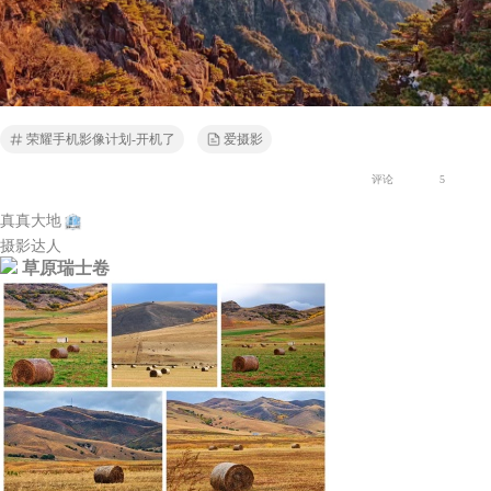
荣耀手机影像计划-开机了
爱摄影
评论
5
真真大地
摄影达人
草原瑞士卷