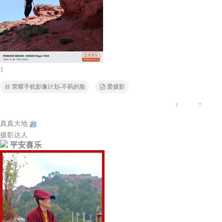
1
荣耀手机影像计划-不羁的脸
爱摄影
2
7
真真大地
摄影达人
平安喜乐