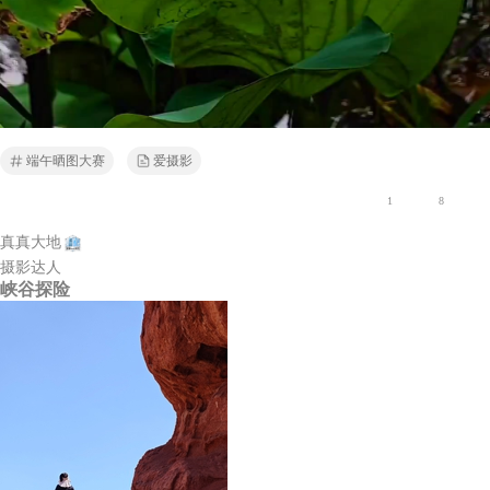
端午晒图大赛
爱摄影
1
8
真真大地
摄影达人
峡谷探险