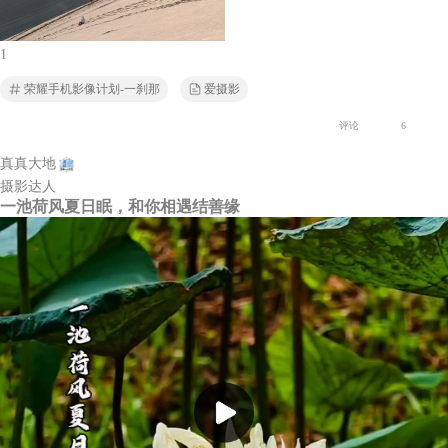
1
荣耀手机影像计划-一刹那
爱摄影
评论
6
真真大地
摄影达人
一池荷风夏日眠，和你相遇结善缘