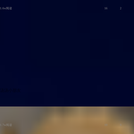
1.6w阅读
16
2
汤汤小朋友
闪耀女生
日常生活~吃
闪耀女生
荣耀Magic6系列
1.7w阅读
19
9