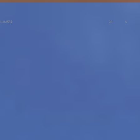
闪耀女生
荣耀Magic6系列
1.8w阅读
26
6
荣耀俱乐部用户协议
关于荣耀俱乐部与隐私的声明
关于cookies
法律信息
电脑端
版权所有 © 荣耀终端股份有限公司 2020-2026 保留一切权利.
粤公网安备 44030002002883号
粤ICP备 20047157号