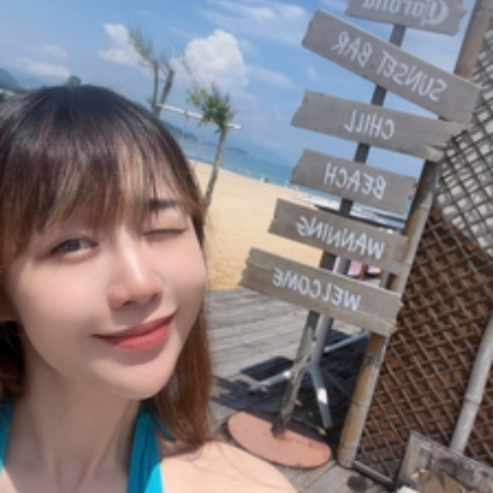
汤汤小朋友
闪耀女生
观浪，治愈内耗
闪耀女生
荣耀Magic6系列
1.4w阅读
18
7