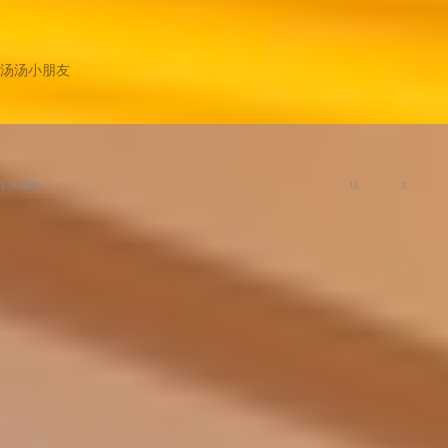
汤汤小朋友
闪耀女生
喜欢上我妈家姐
闪耀女生
荣耀Magic6系列
1.7w阅读
16
3