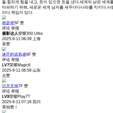
들 힘차게 힘을 내고, 돈이 있으면 돈을 낸다.세계의 낡은 세계
타파하기 위해, 새로운 세계 남자를 세우다다나라를 지키다.사
마다 책임이 있다.
就是侬
5F
赞
评论
举报
摄影达人
荣耀300 Ultra
2025-9-11 06:39
上海
美赞
迷茫的追风者
6F
赞
评论
举报
LV7
荣耀Magic6
2025-9-11 06:58
山东
点赞
日月天地
7F
赞
评论
举报
LV9
荣耀Play7T
2025-9-11 07:16
四川
美拍赞！