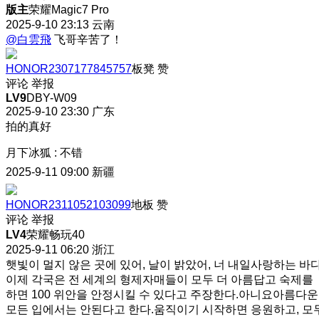
版主
荣耀Magic7 Pro
2025-9-10 23:13
云南
@白雲飛
飞哥辛苦了！
HONOR2307177845757
板凳
赞
评论
举报
LV9
DBY-W09
2025-9-10 23:30
广东
拍的真好
月下冰狐
:
不错
2025-9-11 09:00
新疆
HONOR2311052103099
地板
赞
评论
举报
LV4
荣耀畅玩40
2025-9-11 06:20
浙江
햇빛이 멀지 않은 곳에 있어, 날이 밝았어, 너 내일사랑하는 바다
이제 각국은 전 세계의 형제자매들이 모두 더 아름답고 숙제를
하면 100 위안을 안정시킬 수 있다고 주장한다.아니요아름다운
모든 입에서는 안된다고 한다.움직이기 시작하면 응원하고, 모