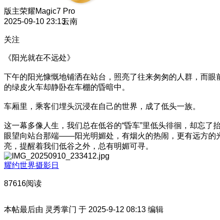
版主
荣耀Magic7 Pro
2025-09-10 23:13
云南
关注
《阳光就在不远处》
下午的阳光慷慨地铺洒在站台，照亮了往来匆匆的人群，而眼
的绿皮火车却静卧在车棚的昏暗中。
车厢里，乘客们埋头沉浸在自己的世界，成了低头一族。
这一幕多像人生，我们总在低谷的“昏车”里低头徘徊，却忘了
眼望向站台那端——阳光明媚处，有烟火的热闹，更有远方的
亮，提醒着我们低谷之外，总有明媚可寻。
耀约世界摄影日
87616阅读
本帖最后由 灵秀掌门 于 2025-9-12 08:13 编辑