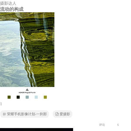
摄影达人
流动的构成
1
荣耀手机影像计划-一刹那
爱摄影
评论
6