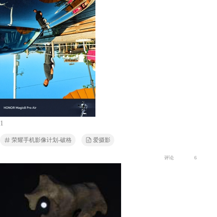
1
荣耀手机影像计划-破格
爱摄影
评论
6