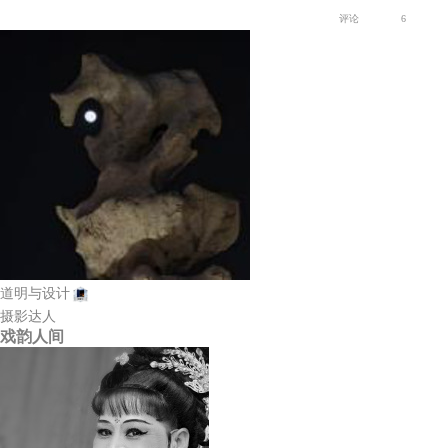
评论
6
道明与设计
摄影达人
戏韵人间