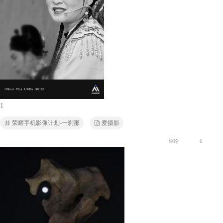
1
荣耀手机影像计划-一刹那
爱摄影
评论
6