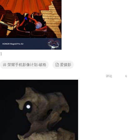
1
荣耀手机影像计划-破格
爱摄影
评论
6