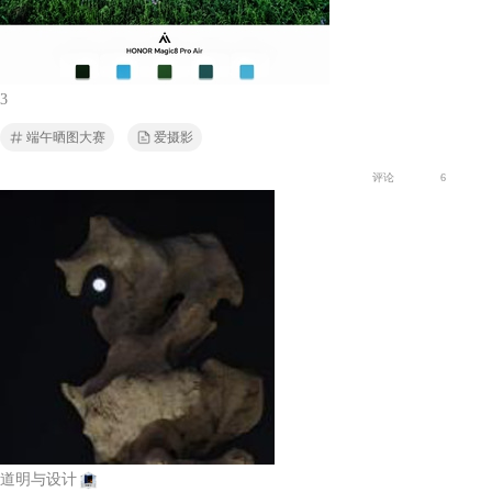
3
端午晒图大赛
爱摄影
评论
6
道明与设计