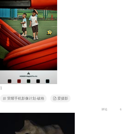
1
荣耀手机影像计划-破格
爱摄影
评论
6