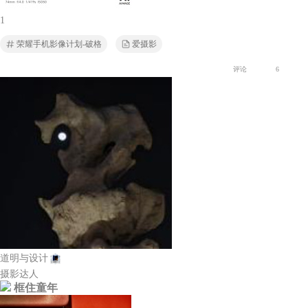
1
荣耀手机影像计划-破格
爱摄影
评论
6
道明与设计
摄影达人
框住童年