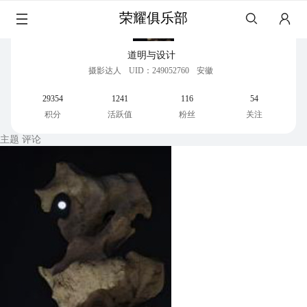
荣耀俱乐部
道明与设计
摄影达人
UID：249052760
安徽
29354
1241
116
54
积分
活跃值
粉丝
关注
主题
评论