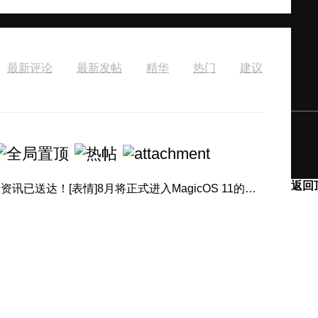
最新评论
最新发帖
精华
热门
建议
返回
[表情]盛夏正浓，体验进阶！产品经理回音壁8月体验升级资讯已送达！[表情]8月将正式进入MagicOS 11的升级节奏，内 ...