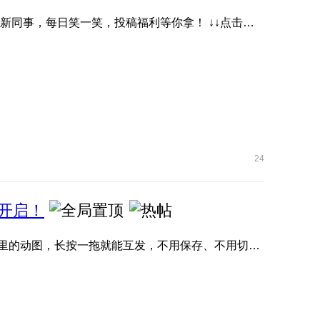
抖音账号《耀子开放麦》首档数字人脱口秀栏目，快关注新同事，每日笑一笑，投稿福利等你拿！ ↓↓点击下方图片或 ...
24
开启！
荣耀任意门直接封神！抖音、小红书、微信、QQ 、快手里的动图，长按一拖就能互发，不用保存、不用切软件，评论区 ...