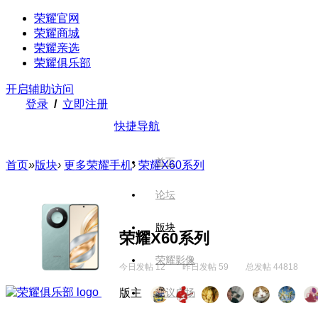
荣耀官网
荣耀商城
荣耀亲选
荣耀俱乐部
开启辅助访问
登录
/
立即注册
快捷导航
首页
首页
»
版块
›
更多荣耀手机
›
荣耀X60系列
论坛
版块
荣耀X60系列
荣耀影像
今日发帖 12
昨日发帖 59
总发帖 44818
版主
建议广场