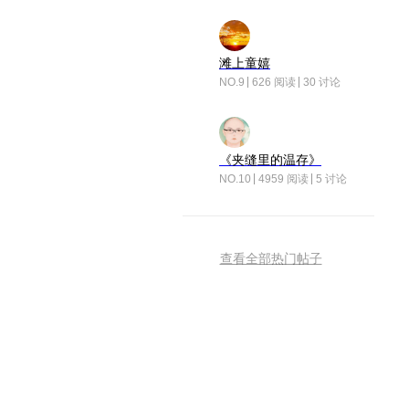
滩上童嬉
NO.9
626 阅读
30 讨论
《夹缝里的温存》
NO.10
4959 阅读
5 讨论
查看全部热门帖子