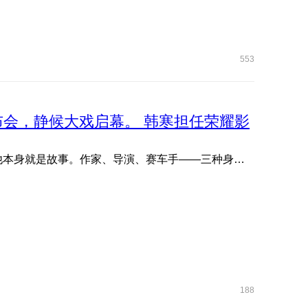
553
品发布会，静候大戏启幕。 韩寒担任荣耀影
欢迎韩寒出任荣耀影像创想家。 他写故事，他拍故事，他本身就是故事。作家、导演、赛车手——三种身份从未定义他 ...
188