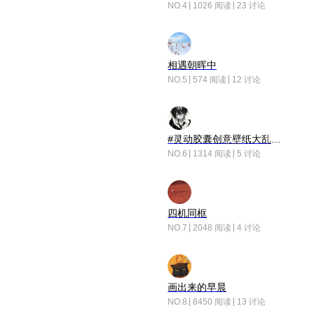
NO.4
1026 阅读
23 讨论
相遇朝晖中
NO.5
574 阅读
12 讨论
#灵动胶囊创意壁纸大乱斗#脑洞不限形式，灵感不分边界，体验追赛的快乐！
NO.6
1314 阅读
5 讨论
四机同框
NO.7
2048 阅读
4 讨论
画出来的早晨
NO.8
8450 阅读
13 讨论