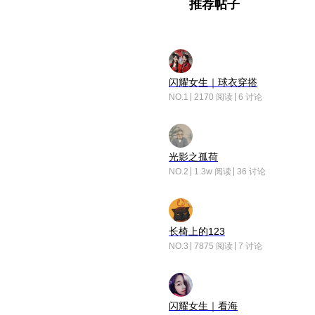
推荐帖子
闪耀女生｜球衣穿搭
NO.1
2170 阅读
6 讨论
光影之孤荷
NO.2
1.3w 阅读
36 讨论
长椅上的123
NO.3
7875 阅读
7 讨论
闪耀女生｜看海