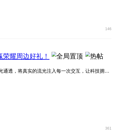
146
名，赢荣耀周边好礼！
大家期待的MagicOS 11内测现已正式拉开帷幕！ 全新流光通透，将真实的流光注入每一次交互，让科技拥有呼吸的灵动 ...
361