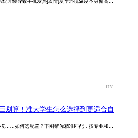
有小伙伴升级系统后，感觉手机变热了[表情]？其实并非系统升级导致手机发热[表情]夏季环境温度本身偏高[表情]️， ...
1731
巨划算！准大学生怎么选择到更适合自
文管生、理工生需求各不同：写论文、剪视频、编程、建模……如何选配置？下图帮你精准匹配，按专业和预算轻松抄作 ...