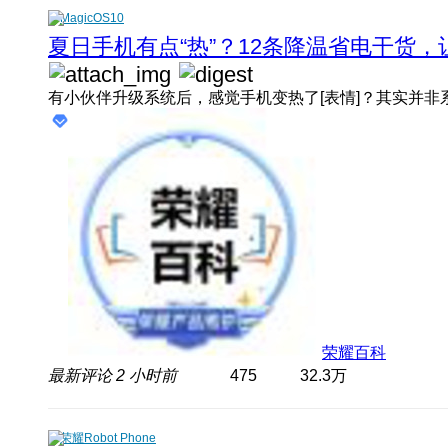
MagicOS10
夏日手机有点“热”？12条降温省电干货
荣耀百科
最新评论
2 小时前
475
32.3万
荣耀Robot Phone