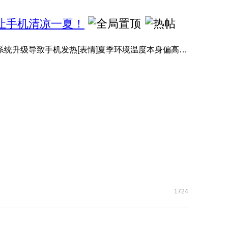
，让手机清凉一夏！
有小伙伴升级系统后，感觉手机变热了[表情]？其实并非系统升级导致手机发热[表情]夏季环境温度本身偏高[表情]️， ...
1724