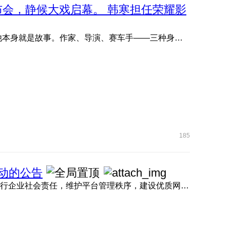
品发布会，静候大戏启幕。 韩寒担任荣耀影
欢迎韩寒出任荣耀影像创想家。 他写故事，他拍故事，他本身就是故事。作家、导演、赛车手——三种身份从未定义他 ...
185
行动的公告
为营造健康清朗、积极向上的未成年人网络空间，切实履行企业社会责任，维护平台管理秩序，建设优质网络生 ...