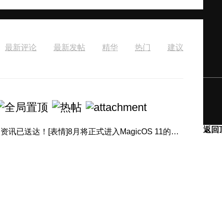
最新评论
最新发帖
精华
热门
建议
返回
[表情]盛夏正浓，体验进阶！产品经理回音壁8月体验升级资讯已送达！[表情]8月将正式进入MagicOS 11的升级节奏，内 ...