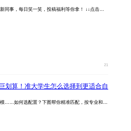
抖音账号《耀子开放麦》首档数字人脱口秀栏目，快关注新同事，每日笑一笑，投稿福利等你拿！ ↓↓点击下方图片或 ...
21
巨划算！准大学生怎么选择到更适合自
文管生、理工生需求各不同：写论文、剪视频、编程、建模……如何选配置？下图帮你精准匹配，按专业和预算轻松抄作 ...