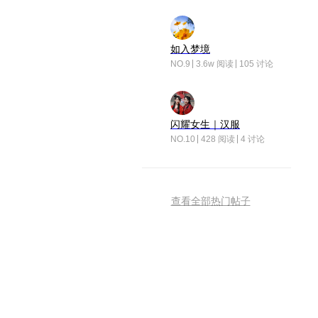
如入梦境
NO.9
3.6w 阅读
105 讨论
闪耀女生｜汉服
NO.10
428 阅读
4 讨论
查看全部热门帖子