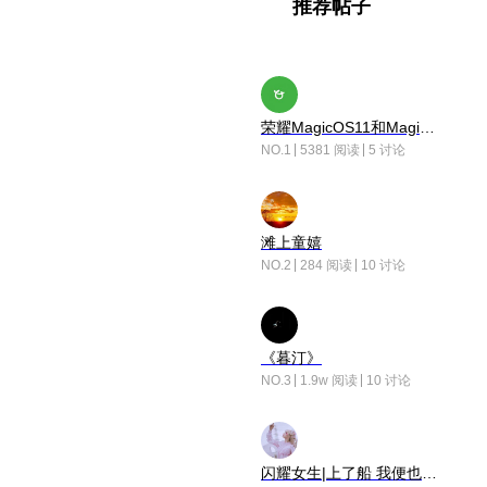
推荐帖子
荣耀MagicOS11和Magic10之间直观的区别是啥呢？
NO.1
5381 阅读
5 讨论
滩上童嬉
NO.2
284 阅读
10 讨论
《暮汀》
NO.3
1.9w 阅读
10 讨论
闪耀女生|上了船 我便也成了故事中的人