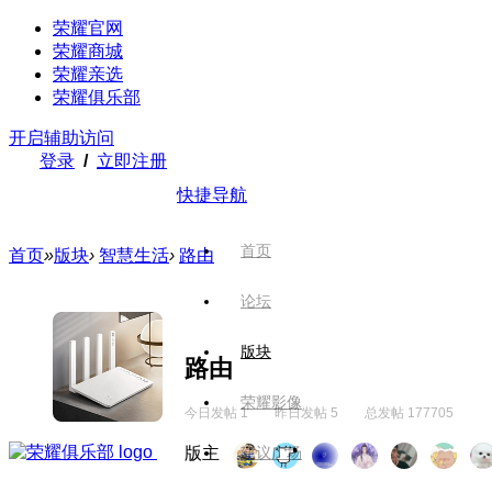
荣耀官网
荣耀商城
荣耀亲选
荣耀俱乐部
开启辅助访问
登录
/
立即注册
快捷导航
首页
首页
»
版块
›
智慧生活
›
路由
论坛
版块
路由
荣耀影像
今日发帖 1
昨日发帖 5
总发帖 177705
版主
建议广场