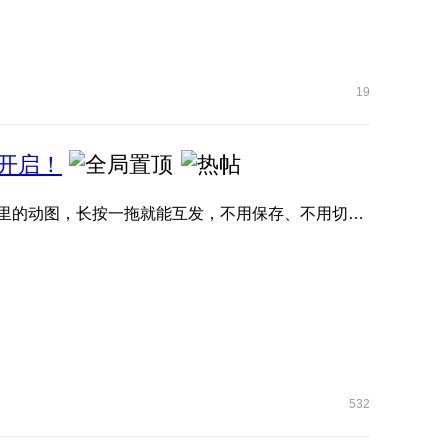
19
开启！
荣耀任意门直接封神！抖音、小红书、微信、QQ 、快手里的动图，长按一拖就能互发，不用保存、不用切软件，评论区 ...
532