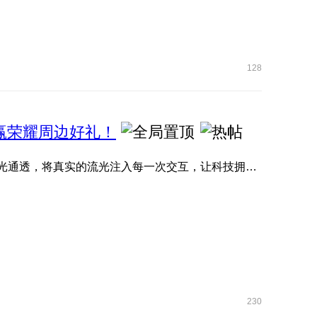
128
名，赢荣耀周边好礼！
大家期待的MagicOS 11内测现已正式拉开帷幕！ 全新流光通透，将真实的流光注入每一次交互，让科技拥有呼吸的灵动 ...
230