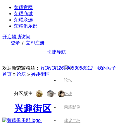
荣耀官网
荣耀商城
荣耀亲选
荣耀俱乐部
开启辅助访问
登录
/
立即注册
快捷导航
首页
欢迎新荣耀粉丝：
HONOR2608083088012
我的帖子
首页
»
论坛
»
兴趣街区
论坛
分区版主
版块
兴趣街区
荣耀影像
建议广场