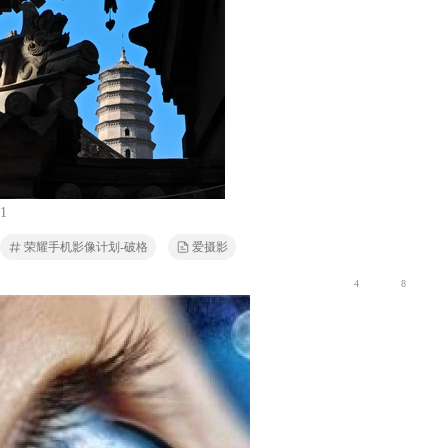
1
荣耀手机影像计划-破格
爱摄影
4
8