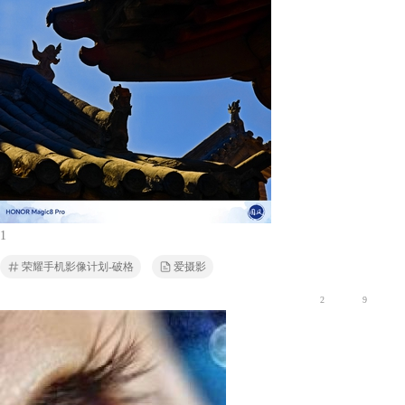
1
荣耀手机影像计划-破格
爱摄影
2
9