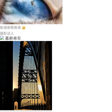
歌德密斯斯基
摄影达人
暮桥单车