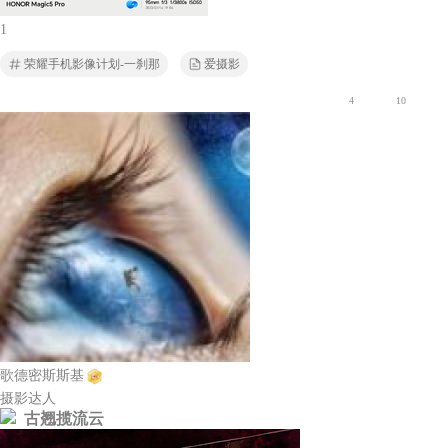
1
荣耀手机影像计划-一刹那
爱摄影
4
10
歌德密斯斯基
摄影达人
古翘揽流云