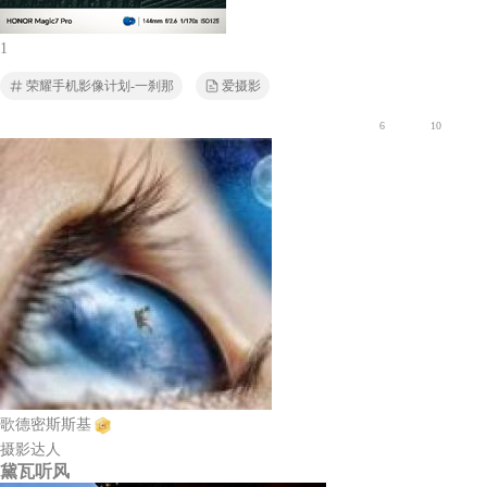
1
荣耀手机影像计划-一刹那
爱摄影
6
10
歌德密斯斯基
摄影达人
黛瓦听风