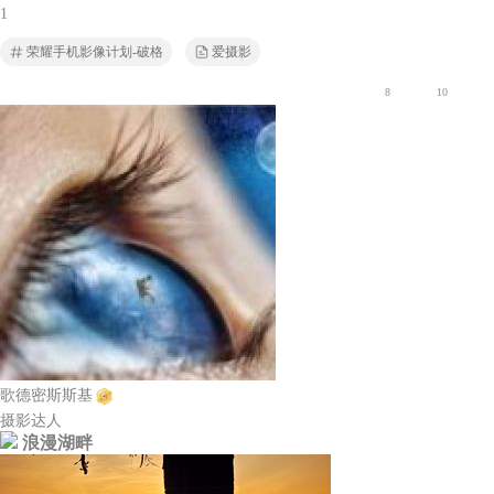
1
荣耀手机影像计划-破格
爱摄影
8
10
歌德密斯斯基
摄影达人
浪漫湖畔