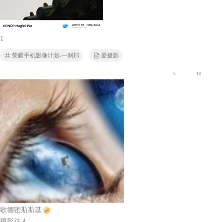
1
荣耀手机影像计划-一刹那
爱摄影
5
10
歌德密斯斯基
摄影达人