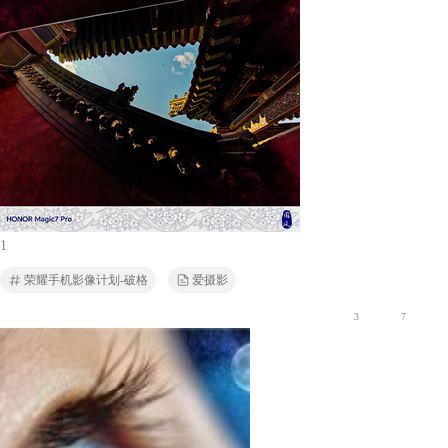
1
荣耀手机影像计划-破格
爱摄影
3
7