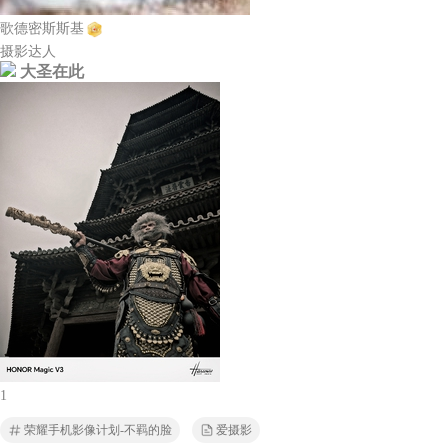
歌德密斯斯基
摄影达人
大圣在此
1
荣耀手机影像计划-不羁的脸
爱摄影