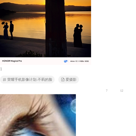
1
荣耀手机影像计划-不羁的脸
爱摄影
7
12