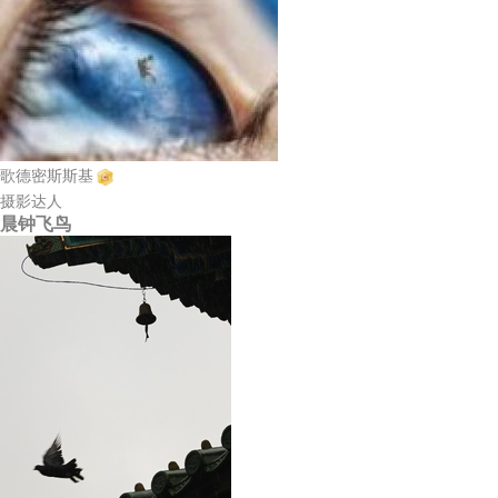
歌德密斯斯基
摄影达人
晨钟飞鸟