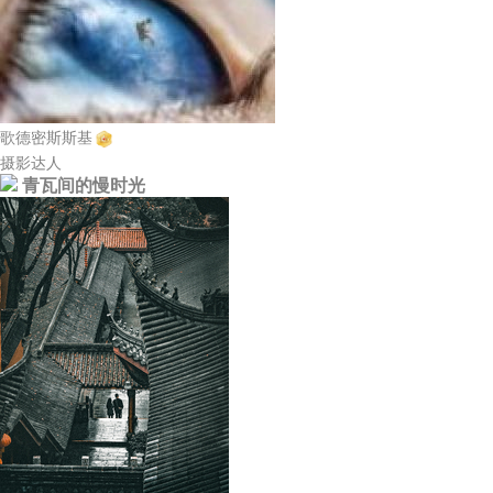
歌德密斯斯基
摄影达人
青瓦间的慢时光