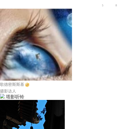
5
8
歌德密斯斯基
摄影达人
塔影听铃