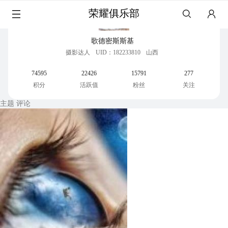
荣耀俱乐部
歌德密斯斯基
摄影达人
UID：182233810
山西
74595
22426
15791
277
积分
活跃值
粉丝
关注
主题
评论