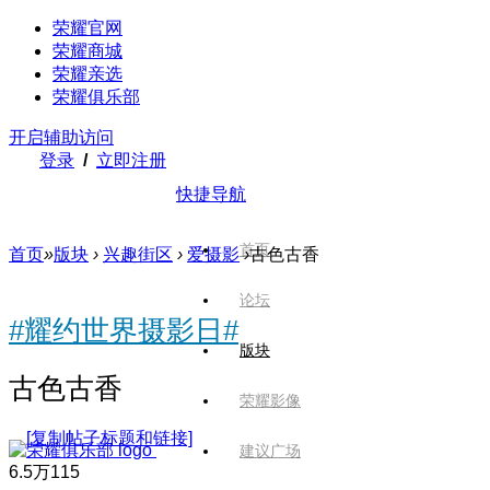
荣耀官网
荣耀商城
荣耀亲选
荣耀俱乐部
开启辅助访问
登录
/
立即注册
快捷导航
首页
首页
»
版块
›
兴趣街区
›
爱摄影
›
古色古香
论坛
#耀约世界摄影日#
版块
古色古香
荣耀影像
[复制帖子标题和链接]
建议广场
6.5万
115