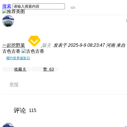
搜索
一起挖野菜
版主
发表于 2025-9-9 08:23:47
河南
来自：
古色古香
耀约世界摄影日
收藏
8
赞
63
举报
评论
115