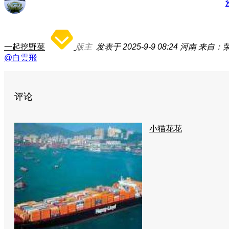
一起挖野菜
版主
发表于 2025-9-9 08:24
河南
来自：荣
@白雲飛
评论
小猫花花