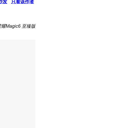
沙发
只看该作者
耀Magic6 至臻版