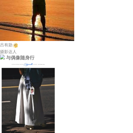
吕有勋
摄影达人
与偶像随身行