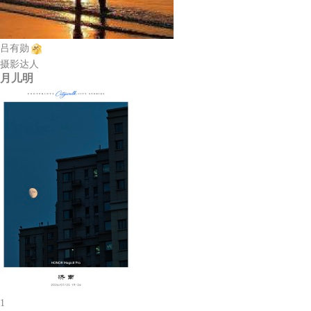
吕有勋
摄影达人
月儿明
1