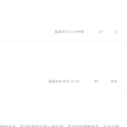
最新评论
21 分钟前
57
2
最新评论
昨天 22:23
65
评论
静步道，莲花纹样的石板一路向前，直达院中嶙峋奇石。远处古殿 ...