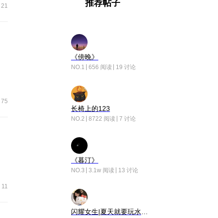
推荐帖子
21
《傍晚》
NO.1
656 阅读
19 讨论
75
长椅上的123
NO.2
8722 阅读
7 讨论
《暮汀》
NO.3
3.1w 阅读
13 讨论
11
闪耀女生|夏天就要玩水！！