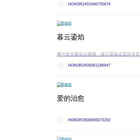
HONOR2401086750676
爱摄影
暮云鎏焰
整片长空被流云铺满，落日晕染出层次丰富的
HONOR2605081286947
爱摄影
爱的治愈
HONOR2608085973292
爱摄影