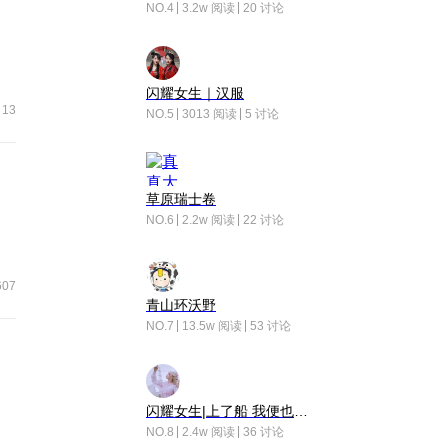
NO.4
3.2w 阅读
20 讨论
闪耀女生｜汉服
13
NO.5
3013 阅读
5 讨论
草原瑞士卷
NO.6
2.2w 阅读
22 讨论
607
青山环沃野
NO.7
13.5w 阅读
53 讨论
闪耀女生|上了船 我便也成了故事中的人
NO.8
2.4w 阅读
36 讨论