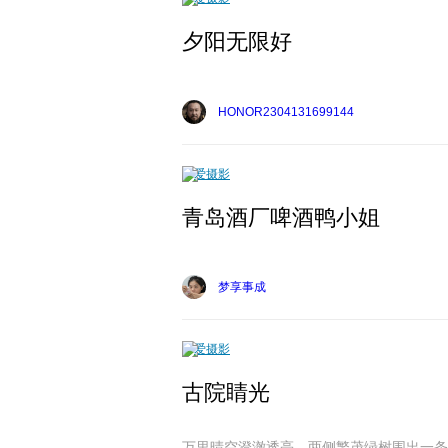
夕阳无限好
HONOR2304131699144
爱摄影
青岛酒厂啤酒鸭小姐
梦享事成
爱摄影
古院睛光
万里晴空澄澈透亮，两侧繁茂绿树围出一条幽