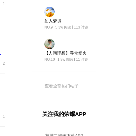
1
如入梦境
NO.9
5.3w 阅读
113 讨论
.
【人间理想】寻常烟火
NO.10
1.9w 阅读
11 讨论
2
查看全部热门帖子
关注我的荣耀APP
1
扫描二维码下载APP