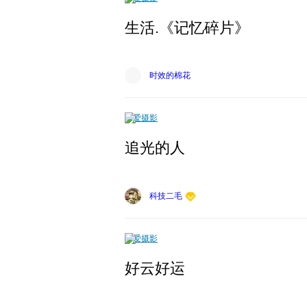
生活.《记忆碎片》
时效的棉花
爱摄影
追光的人
科技二毛
爱摄影
好云好运