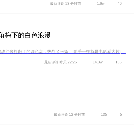
最新评论
13 分钟前
1.6w
40
三角梅下的白色浪漫
谁懂啊！这面三角梅真的太出片了！ 满墙的玫红像打翻了的调色盘，热烈又张扬。 随手一拍就是电影感大片[ ...
最新评论
昨天 22:26
14.3w
136
最新评论
12 分钟前
135
5