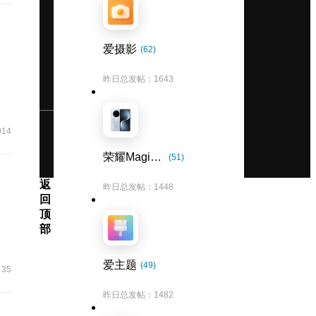
爱摄影
(62)
昨日总发帖：1643
914
荣耀Magic7系列
(51)
返
昨日总发帖：1448
回
顶
部
爱主题
(49)
35
昨日总发帖：1482