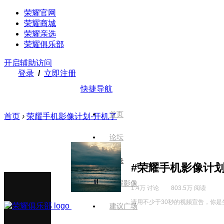
荣耀官网
荣耀商城
荣耀亲选
荣耀俱乐部
开启辅助访问
登录
/
立即注册
快捷导航
首页
首页
›
荣耀手机影像计划-开机了
论坛
版块
#荣耀手机影像计划
荣耀影像
1.4万 讨论
803.5万 阅读
请用不少于30秒的视频宣告，你
建议广场