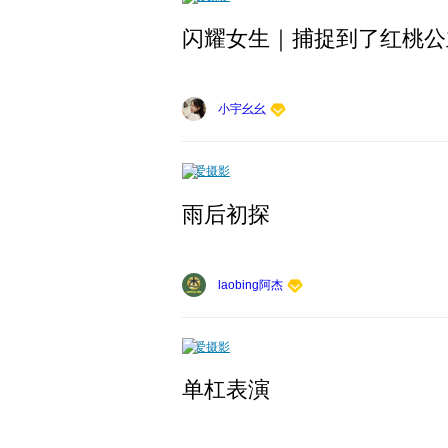
闪耀女生｜捕捉到了红桃公
小宇幺幺
爱摄影
雨后初探
laobing阿杰
爱摄影
单杠表演