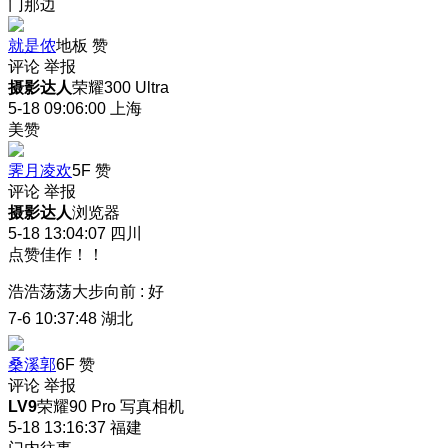
门那边
就是侬
地板
赞
评论
举报
摄影达人
荣耀300 Ultra
5-18 09:06:00
上海
美赞
霁月凌欢
5F
赞
评论
举报
摄影达人
浏览器
5-18 13:04:07
四川
点赞佳作！！
浩浩荡荡大步向前
:
好
7-6 10:37:48
湖北
桑溪郭
6F
赞
评论
举报
LV9
荣耀90 Pro 写真相机
5-18 13:16:37
福建