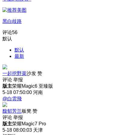
黑白歧路
评论
56
默认
默认
最新
一起挖野菜
沙发
赞
评论
举报
版主
荣耀Magic6 至臻版
5-18 07:50:00
河南
@白雲飛
馥郁芳兰
板凳
赞
评论
举报
版主
荣耀Magic7 Pro
5-18 08:00:03
天津