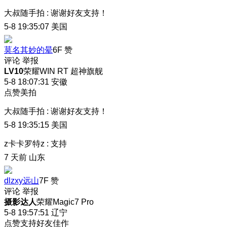
大叔随手拍
:
谢谢好友支持！
5-8 19:35:07
美国
莫名其妙的晕
6F
赞
评论
举报
LV10
荣耀WIN RT 超神旗舰
5-8 18:07:31
安徽
点赞美拍
大叔随手拍
:
谢谢好友支持！
5-8 19:35:15
美国
z卡卡罗特z
:
支持
7 天前
山东
dlzxy远山
7F
赞
评论
举报
摄影达人
荣耀Magic7 Pro
5-8 19:57:51
辽宁
点赞支持好友佳作