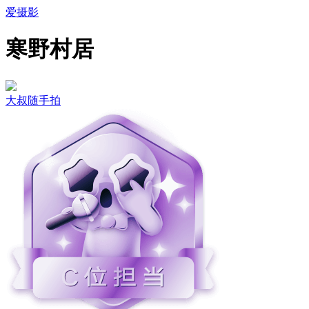
爱摄影
寒野村居
大叔随手拍