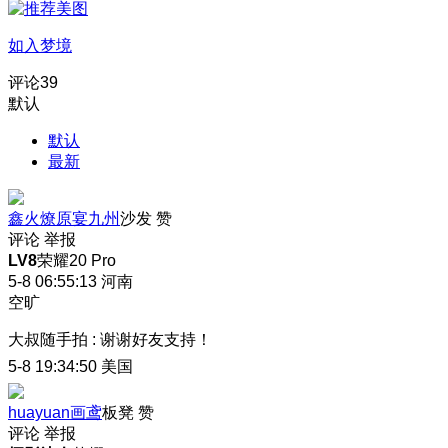
如入梦境
评论
39
默认
默认
最新
鑫火燎原宴九州
沙发
赞
评论
举报
LV8
荣耀20 Pro
5-8 06:55:13
河南
空旷
大叔随手拍
:
谢谢好友支持！
5-8 19:34:50
美国
huayuan画鸢
板凳
赞
评论
举报