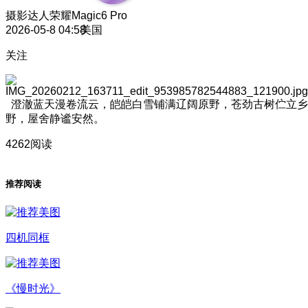
摄影达人
荣耀Magic6 Pro
2026-05-8 04:58
美国
关注
澄澈蓝天漫卷流云，皑皑白雪铺满辽阔原野，苍劲古树伫立乡
野，屋舍静谧安然。
4262阅读
推荐阅读
四机同框
《慢时光》