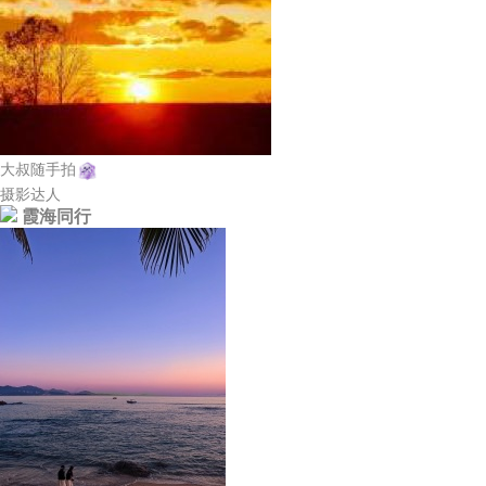
大叔随手拍
摄影达人
霞海同行