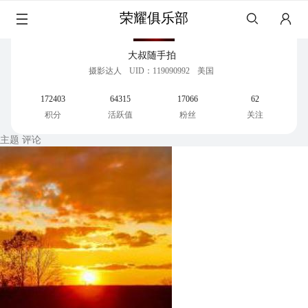
荣耀俱乐部
大叔随手拍
摄影达人
UID：119090992
美国
172403
64315
17066
62
积分
活跃值
粉丝
关注
主题
评论