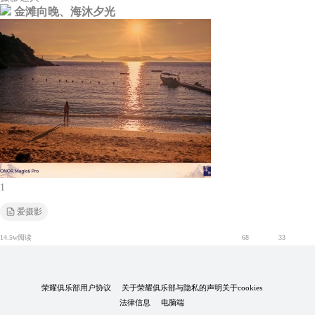
金滩向晚、海沐夕光
1
爱摄影
14.5w阅读
68
33
荣耀俱乐部用户协议
关于荣耀俱乐部与隐私的声明
关于cookies
法律信息
电脑端