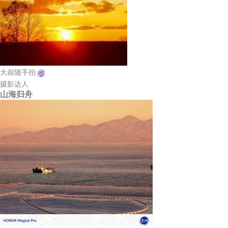
大叔随手拍
摄影达人
山海归舟