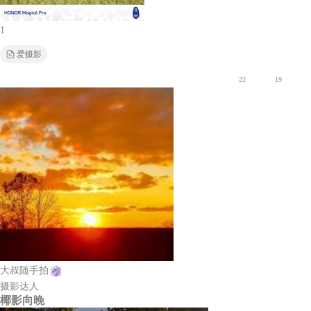
1
爱摄影
22
19
大叔随手拍
摄影达人
椰影向晚