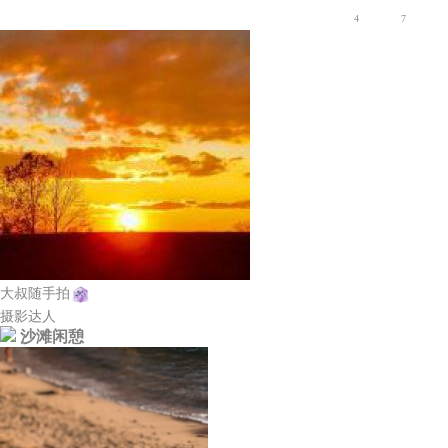
4
7
大叔随手拍
摄影达人
沙滩闲憩