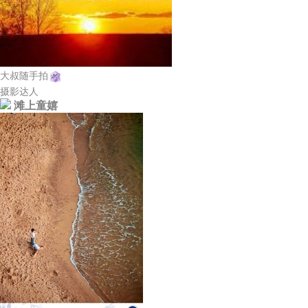
大叔随手拍
摄影达人
滩上童嬉