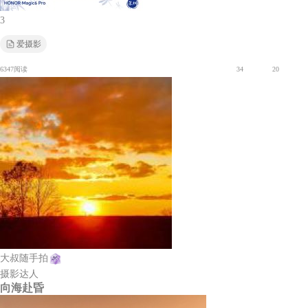
3
爱摄影
6347阅读
34
20
大叔随手拍
摄影达人
向海赴昏