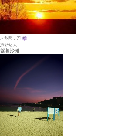
大叔随手拍
摄影达人
紫暮沙滩