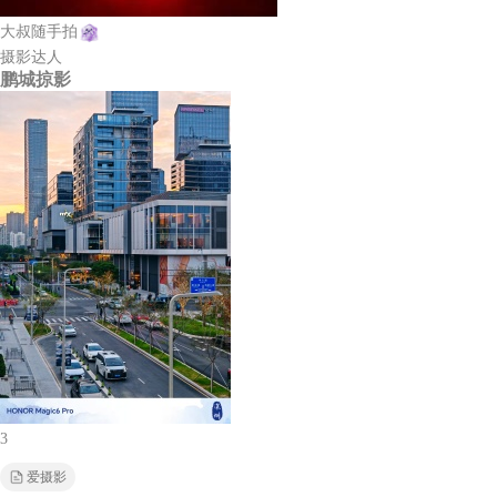
大叔随手拍
摄影达人
鹏城掠影
3
爱摄影