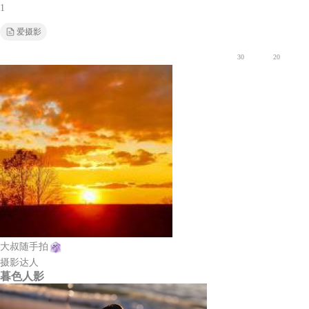
1
爱摄影
30
20
大叔随手拍
摄影达人
暮色人影