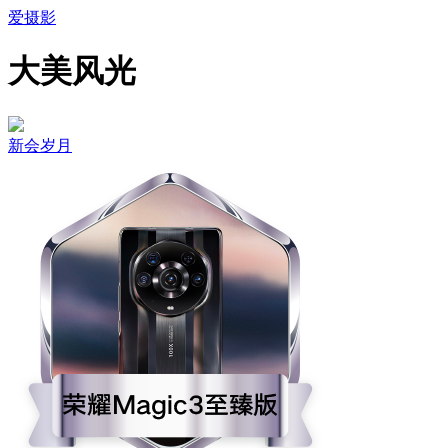
爱摄影
大美风光
新会岁月