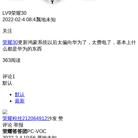
LV9
荣耀30
2022-02-4 08:47
属地未知
关注
荣耀30
更新鸿蒙系统以后太偏向华为了，太费电了，基本上什
么都是华为的东西
363阅读
评论
1
默认
默认
最新
荣耀粉丝212064912
沙发
赞
评论
举报
荣耀答答团
PC-VOC
2022-2-4 10:56
属地未知