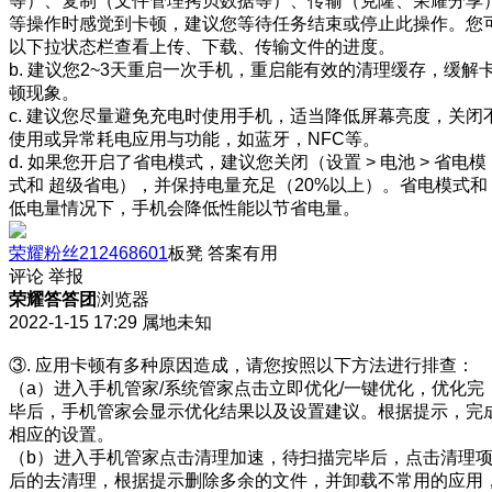
等）、复制（文件管理拷贝数据等）、传输（克隆、荣耀分享
等操作时感觉到卡顿，建议您等待任务结束或停止此操作。您
以下拉状态栏查看上传、下载、传输文件的进度。
b. 建议您2~3天重启一次手机，重启能有效的清理缓存，缓解
顿现象。
c. 建议您尽量避免充电时使用手机，适当降低屏幕亮度，关闭
使用或异常耗电应用与功能，如蓝牙，NFC等。
d. 如果您开启了省电模式，建议您关闭（设置 > 电池 > 省电模
式和 超级省电），并保持电量充足（20%以上）。省电模式和
低电量情况下，手机会降低性能以节省电量。
荣耀粉丝212468601
板凳
答案有用
评论
举报
荣耀答答团
浏览器
2022-1-15 17:29
属地未知
③. 应用卡顿有多种原因造成，请您按照以下方法进行排查：
（a）进入手机管家/系统管家点击立即优化/一键优化，优化完
毕后，手机管家会显示优化结果以及设置建议。根据提示，完
相应的设置。
（b）进入手机管家点击清理加速，待扫描完毕后，点击清理
后的去清理，根据提示删除多余的文件，并卸载不常用的应用