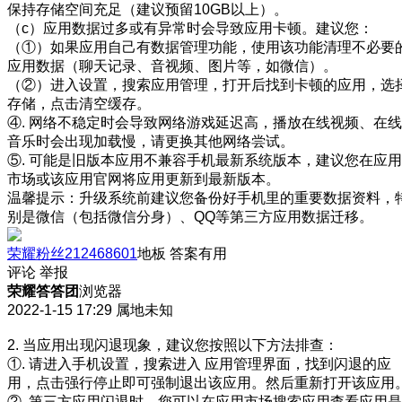
保持存储空间充足（建议预留10GB以上）。
（c）应用数据过多或有异常时会导致应用卡顿。建议您：
（①）如果应用自己有数据管理功能，使用该功能清理不必要
应用数据（聊天记录、音视频、图片等，如微信）。
（②）进入设置，搜索应用管理，打开后找到卡顿的应用，选
存储，点击清空缓存。
④. 网络不稳定时会导致网络游戏延迟高，播放在线视频、在线
音乐时会出现加载慢，请更换其他网络尝试。
⑤. 可能是旧版本应用不兼容手机最新系统版本，建议您在应用
市场或该应用官网将应用更新到最新版本。
温馨提示：升级系统前建议您备份好手机里的重要数据资料，
别是微信（包括微信分身）、QQ等第三方应用数据迁移。
荣耀粉丝212468601
地板
答案有用
评论
举报
荣耀答答团
浏览器
2022-1-15 17:29
属地未知
2. 当应用出现闪退现象，建议您按照以下方法排查：
①. 请进入手机设置，搜索进入 应用管理界面，找到闪退的应
用，点击强行停止即可强制退出该应用。然后重新打开该应用
②. 第三方应用闪退时，您可以在应用市场搜索应用查看应用是