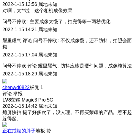
2022-1-15 13:56
属地未知
对啊，太**啦，这个相机成像效果
问号不停欧
:
主要成像太慢了，拍完得等一两秒优化
2022-1-15 14:21
属地未知
耀里耀气
评论
问号不停欧
:
不仅成像慢，还不防抖，拍照会面
糊
2022-1-15 17:04
属地未知
问号不停欧
评论
耀里耀气
:
防抖应该是硬件问题，成像纯算法
2022-1-15 18:29
属地未知
chenwd0822
板凳
1
评论
举报
LV8
荣耀 Magic3 Pro 5G
2022-1-15 14:42
属地未知
熄屏快拍 提了好多次了，没人理。不再买荣耀的产品。惹不起
躲得起。
正在戒烟的胖子
地板
赞