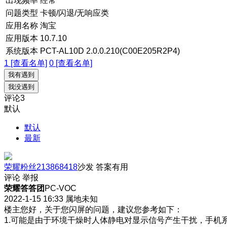
出现频率
经常
问题类型
卡顿/闪退/无响应类
应用名称
淘宝
应用版本
10.7.10
系统版本
PCT-AL10D 2.0.0.210(C00E205R2P4)
1 [查看名单]
0 [查看名单]
我有遇到
我没遇到
评论
3
默认
默认
最新
荣耀粉丝213868418
沙发
答案有用
评论
举报
荣耀答答团
PC-VOC
2022-1-15 16:33
属地未知
楼主您好，关于您闪屏的问题，建议您参考如下：
1.可能是由于环境干燥时人体静电对显示信号产生干扰，手机