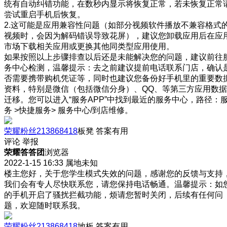
统有自动纠错功能，在数秒内显示将恢复正常，若未恢复正常
尝试重启手机后恢复。
2.这可能是应用兼容性问题（如部分视频软件播放不兼容格式
视频时，会因为解码错误导致花屏），建议您卸载应用后在应
市场下载相关应用或更换其他同类型应用使用。
如果按照以上步骤排查以后还是未能解决您的问题，建议前往
务中心检测，温馨提示：去之前建议提前电话联系门店，确认
否需要携带购机凭证等，同时也建议您备份好手机里的重要数
资料，特别是微信（包括微信分身）、QQ、等第三方应用数据
迁移。您可以进入“服务APP”中找到最近的服务中心，路径：
务 >快捷服务> 服务中心/到店维修。
荣耀粉丝213868418
板凳
答案有用
评论
举报
荣耀答答团
浏览器
2022-1-15 16:33
属地未知
楼主您好，关于您学生模式失效的问题，感谢您的反馈与支持
我们会有专人尽快联系您，请您保持电话畅通。温馨提示：如
的手机开启了骚扰拦截功能，烦请您暂时关闭，后续有任何问
题，欢迎随时联系我。
荣耀粉丝213868418
地板
答案有用