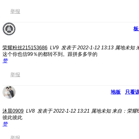
举报
板
荣耀粉丝215153686
LV9
发表于 2022-1-12 13:13
属地未知
这个你也信99％的都转不到。跟拼多多学的
赞
举报
地板
只看
沐晨0909
LV8
发表于 2022-1-12 13:21
属地未知
来自：荣耀60
彼此彼此
赞
举报