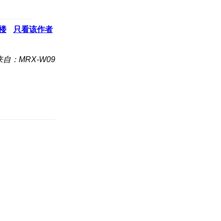
楼
只看该作者
来自：MRX-W09