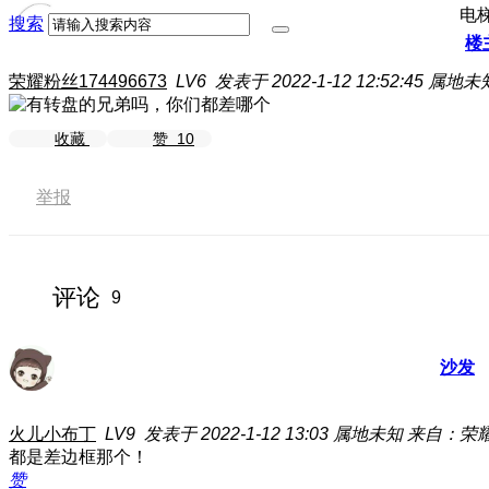
电
搜索
楼
荣耀粉丝174496673
LV6
发表于 2022-1-12 12:52:45
属地未
收藏
赞
10
举报
评论
9
沙发
火儿小布丁
LV9
发表于 2022-1-12 13:03
属地未知
来自：荣耀 
都是差边框那个！
赞