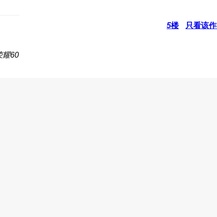
5
楼
只看该作
耀60