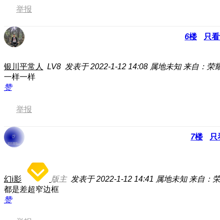
举报
6
楼
只看
银川平常人
LV8
发表于 2022-1-12 14:08
属地未知
来自：荣耀6
一样一样
赞
举报
7
楼
只
幻i影
版主
发表于 2022-1-12 14:41
属地未知
来自：荣耀
都是差超窄边框
赞