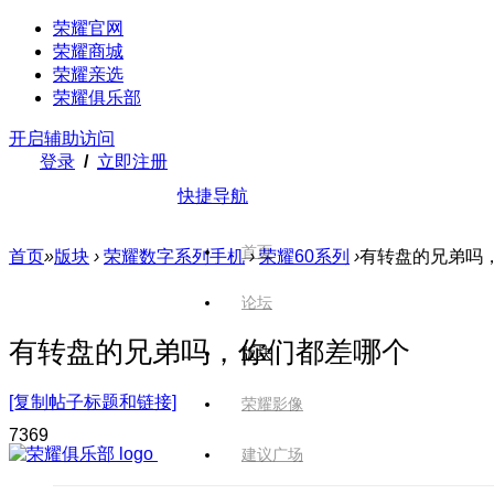
荣耀官网
荣耀商城
荣耀亲选
荣耀俱乐部
开启辅助访问
登录
/
立即注册
快捷导航
首页
首页
»
版块
›
荣耀数字系列手机
›
荣耀60系列
›
有转盘的兄弟吗
论坛
有转盘的兄弟吗，你们都差哪个
版块
[复制帖子标题和链接]
荣耀影像
736
9
建议广场