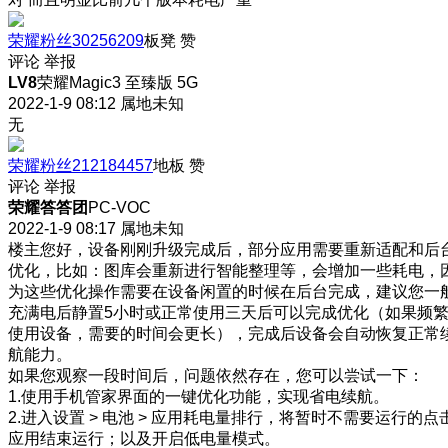
荣耀粉丝30256209
板凳
赞
评论
举报
LV8
荣耀Magic3 至臻版 5G
2022-1-9 08:12
属地未知
无
荣耀粉丝212184457
地板
赞
评论
举报
荣耀答答团
PC-VOC
2022-1-9 08:17
属地未知
楼主您好，设备刚刚升级完成后，部分应用需要重新适配和后
优化，比如：图库会重新进行智能整理等，会增加一些耗电，
为这些优化操作需要在设备闲置的时候在后台完成，建议您一
充满电后静置5小时或正常使用三天后可以完成优化（如果频
使用设备，需要的时间会更长），完成后设备会自动恢复正常
航能力。
如果您观察一段时间后，问题依然存在，您可以尝试一下：
1.使用手机管家界面的一键优化功能，实现省电续航。
2.进入设置 > 电池 > 应用耗电量排行，将暂时不需要运行的点
应用结束运行；以及开启低电量模式。