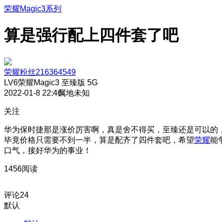
荣耀Magic3系列
算是强行配上四件套了吧
荣耀粉丝216364549
LV6
荣耀Magic3 至臻版 5G
2022-01-8 22:46
属地未知
关注
华为保时捷那是涨价厉害啊，真是舍不得买，至臻还是可以的
毕竟价格只需要不到一半
，算是配齐了四件套吧，希望
荣耀
能
口气，接好华为的事业！
1456阅读
评论
24
默认