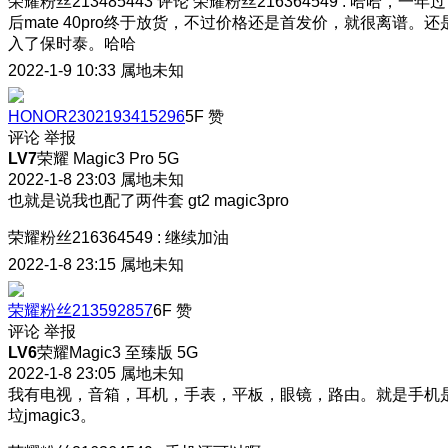
荣耀粉丝213485443
评论
荣耀粉丝216364549
:
哈哈，一年过
后mate 40pro终于放货，不过价格还是首发价，就很离谱。还
入了保时泰。哈哈
2022-1-9 10:33
属地未知
HONOR2302193415296
5F
赞
评论
举报
LV7
荣耀 Magic3 Pro 5G
2022-1-8 23:03
属地未知
也就是说我也配了两件套 gt2 magic3pro
荣耀粉丝216364549
:
继续加油
2022-1-8 23:15
属地未知
荣耀粉丝213592857
6F
赞
评论
举报
LV6
荣耀Magic3 至臻版 5G
2022-1-8 23:05
属地未知
我有电视，音箱，耳机，手表，平板，眼镜，路由。就是手机
垃jmagic3。