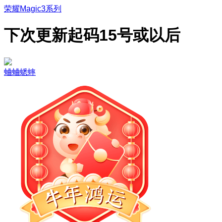
荣耀Magic3系列
下次更新起码15号或以后
蛐蛐蟋蟀