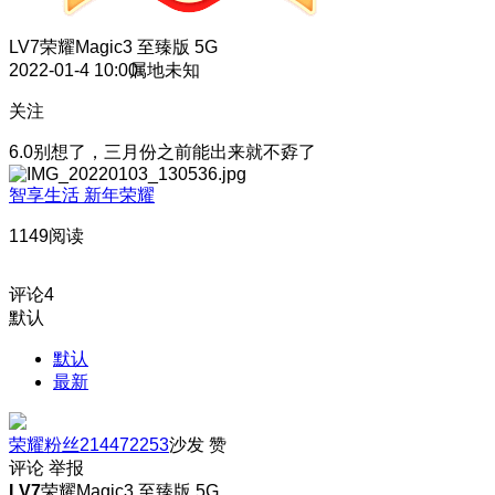
LV7
荣耀Magic3 至臻版 5G
2022-01-4 10:00
属地未知
关注
6.0别想了，三月份之前能出来就不孬了
智享生活 新年荣耀
1149阅读
评论
4
默认
默认
最新
荣耀粉丝214472253
沙发
赞
评论
举报
LV7
荣耀Magic3 至臻版 5G