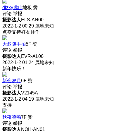
dlzxy远山
地板
赞
评论
举报
摄影达人
ELS-AN00
2022-1-2 00:29
属地未知
点赞支持好友佳作
大叔随手拍
5F
赞
评论
举报
摄影达人
EVR-AL00
2022-1-2 01:24
属地未知
新年快乐！
新会岁月
6F
赞
评论
举报
摄影达人
V2145A
2022-1-2 04:19
属地未知
支持
秋夜鸣鸣
7F
赞
评论
举报
摄影达人
NOH-AN01