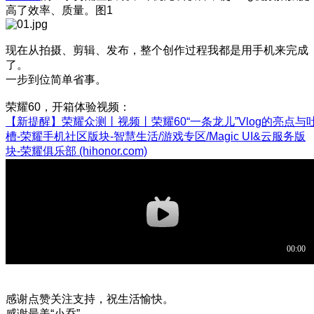
高了效率、质量。图1
现在从拍摄、剪辑、发布，整个创作过程我都是用手机来完成
了。
一步到位简单省事。
荣耀60，开箱体验视频：
【新提醒】荣耀众测丨视频丨荣耀60“一条龙儿”Vlog的亮点与
槽-荣耀手机社区版块-智慧生活/游戏专区/Magic UI&云服务版
块-荣耀俱乐部 (hihonor.com)
感谢点赞关注支持，祝生活愉快。
感谢最美“小乔”。