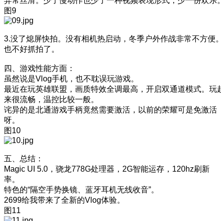
异常丝滑。少了慢动作也少了一种视频表现形式，少一份欢乐
图9
3.没了熄屏快拍。没有相机热启动，冬季户外作战非常不方便
也不好抓拍了。
四、游戏性能方面：
虽然说是Vlog手机，也不耽误玩游戏。
最近在玩英雄联盟，画质特效全调最高，开启双通道模式。玩
来很流畅，温控比较一般。
诧异的是北通游戏手柄竟然需要激活，以前的荣耀可是免激活
呀。
图10
五、总结：
Magic UI 5.0，骁龙778G处理器，2G智能运存，120hz刷新
率。
特色的“隔空手势换镜、蓝牙耳机无线收音”。
2699给我带来了全新的Vlog体验。
图11