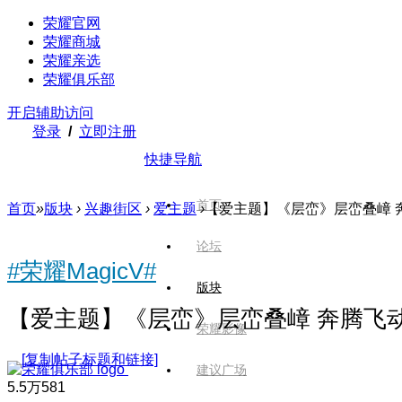
荣耀官网
荣耀商城
荣耀亲选
荣耀俱乐部
开启辅助访问
登录
/
立即注册
快捷导航
首页
首页
»
版块
›
兴趣街区
›
爱主题
›
【爱主题】《层峦》层峦叠嶂 奔腾飞动 
论坛
#荣耀MagicV#
版块
【爱主题】《层峦》层峦叠嶂 奔腾飞动 适配M
荣耀影像
[复制帖子标题和链接]
建议广场
5.5万
581