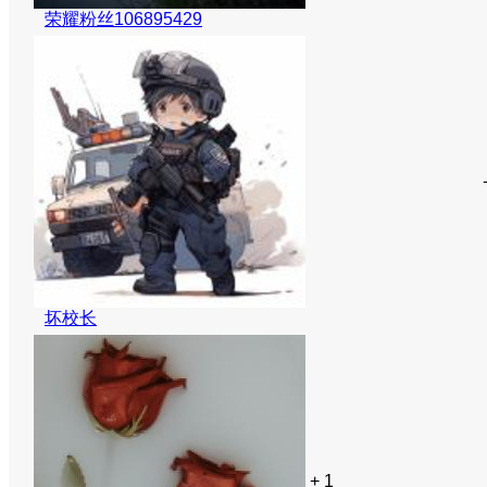
荣耀粉丝106895429
坏校长
+ 1