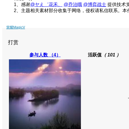
1、感谢
@ヤえ゛花禾、
@乔治哦
@博弈战士
提供技术
2、主题相关素材部分收集于网络，侵权请私信联系。本
荣耀MagicV
打赏
参与人数
（4）
活跃值
（ 101 ）