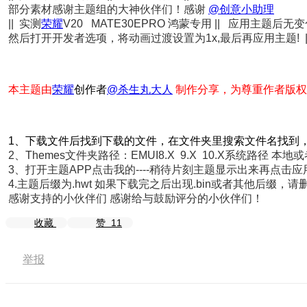
部分素材感谢主题组的大神伙伴们！感谢
@创意小助理
||
实测
荣耀
V20 MATE30EPRO 鸿蒙专用
||
应用主题后无变
然后打开开发者选项，将动画过渡设置为1x,最后再应用主题!
本主题由
荣耀
创作者
@杀生丸大人
制作分享，为尊重作者版权
1、下载文件后找到下载的文件，在文件夹里搜索文件名找到，
2、Themes文件夹路径：EMUI8.X 9.X 10.X系统路径 本地或者S
3、打开主题APP点击我的----稍待片刻主题显示出来再点
4.主题后缀为.hwt 如果下载完之后出现.bin或者其他后缀，请删
感谢支持的小伙伴们 感谢给与鼓励评分的小伙伴们！
收藏
赞
11
举报