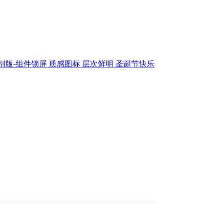
特别版-组件锁屏 质感图标 层次鲜明 圣诞节快乐