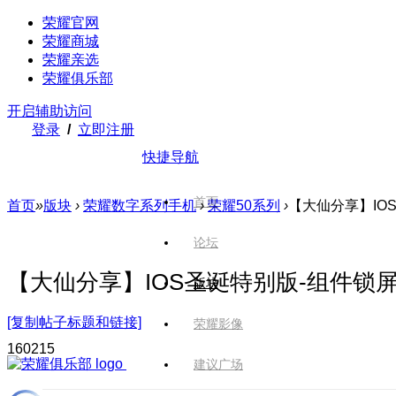
荣耀官网
荣耀商城
荣耀亲选
荣耀俱乐部
开启辅助访问
登录
/
立即注册
快捷导航
首页
首页
»
版块
›
荣耀数字系列手机
›
荣耀50系列
›
【大仙分享】IOS
论坛
【大仙分享】IOS圣诞特别版-组件锁屏
版块
[复制帖子标题和链接]
荣耀影像
1602
15
建议广场