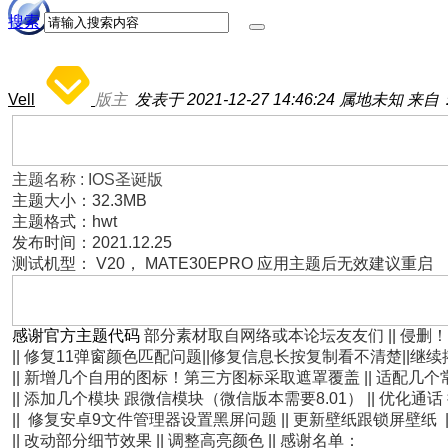
搜索
Vell
版主
发表于 2021-12-27 14:46:24
属地未知
来自
主题名称 : IOS圣诞版
主题大小：32.3MB
主题格式：hwt
发布时间：2021.12.25
测试机型： V20，
MATE30EPRO
应用主题后无效建议重启
感谢官方主题代码
部分素材取自网络或本论坛友友们 ||
侵删！
|| 修复11弹窗颜色匹配问题||修复信息长按复制看不清楚||
|| 新增几个自用的图标！第三方图标采取遮罩覆盖 || 适配几
|| 添加几个模块 跟微信模块（微信版本需要8.01） || 优化通
|| 修复安卓9文件管理器设置黑屏问题 || 更新壁纸跟锁屏壁纸
|| 改动部分细节效果 || 调整高亮颜色
||
感谢名单：