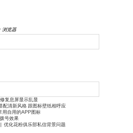
：浏览器
修复息屏显示乱显
继续搭配清新风格 跟图标壁纸相呼应
个常用自用的APP图标
话 拨号效果
 || 优化花粉俱乐部私信背景问题