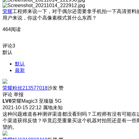
荣耀
工程师来说一下，对于偶尔还需要拿手机拍一下高清资料
用户来说，你这个高像素模式算什么东西？
464阅读
评论
3
默认
默认
最新
荣耀粉丝213577018
沙发
赞
评论
举报
LV6
荣耀Magic3 至臻版 5G
2021-10-15 22:12
属地未知
这种问题难道各种测评渠道都没看到吗？工程师有没有可能在
个渠道获得反馈？毕竟忍受重量买这个机器对拍照还是有一些
望的。