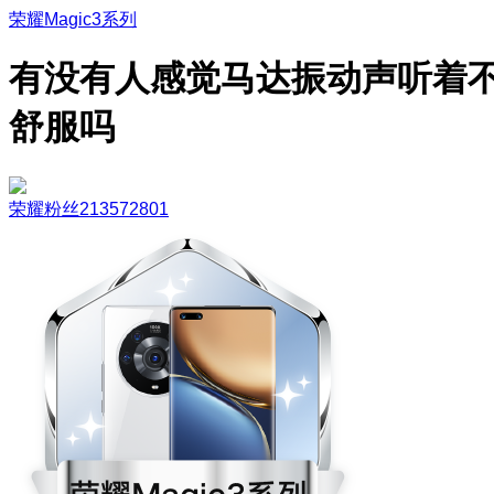
荣耀Magic3系列
有没有人感觉马达振动声听着
舒服吗
荣耀粉丝213572801