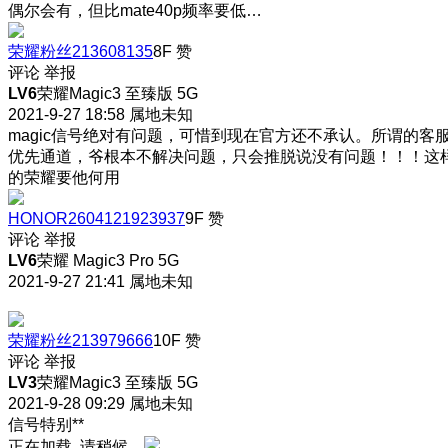
偶尔会有，但比mate40p频率要低…
荣耀粉丝213608135
8F
赞
评论
举报
LV6
荣耀Magic3 至臻版 5G
2021-9-27 18:58
属地未知
magic信号绝对有问题，可惜到现在官方还不承认。所谓的客
优先通道，爷根本不解决问题，只会推脱说没有问题！！！这
的荣耀要他何用
HONOR2604121923937
9F
赞
评论
举报
LV6
荣耀 Magic3 Pro 5G
2021-9-27 21:41
属地未知
荣耀粉丝213979666
10F
赞
评论
举报
LV3
荣耀Magic3 至臻版 5G
2021-9-28 09:29
属地未知
信号特别**
正在加载, 请稍候...