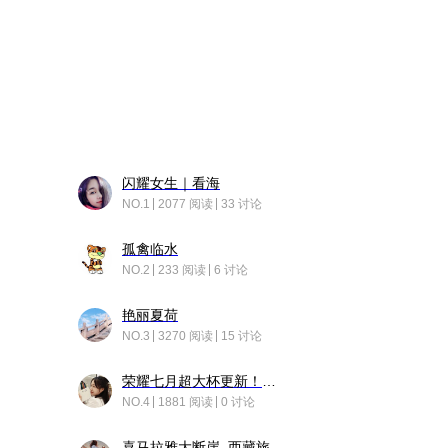
闪耀女生｜看海
NO.1
2077 阅读
33 讨论
孤禽临水
NO.2
233 阅读
6 讨论
艳丽夏荷
NO.3
3270 阅读
15 讨论
荣耀七月超大杯更新！后台堆叠动画太丝滑！
NO.4
1881 阅读
0 讨论
喜马拉雅大断崖_西藏旅行日记