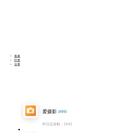
发表
打赏
分享
爱摄影
(899)
昨日总发帖：1643