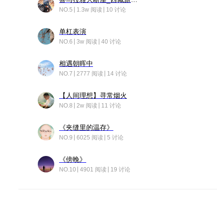
NO.5
1.3w 阅读
10 讨论
单杠表演
NO.6
3w 阅读
40 讨论
相遇朝晖中
NO.7
2777 阅读
14 讨论
【人间理想】寻常烟火
NO.8
2w 阅读
11 讨论
《夹缝里的温存》
NO.9
6025 阅读
5 讨论
《傍晚》
NO.10
4901 阅读
19 讨论