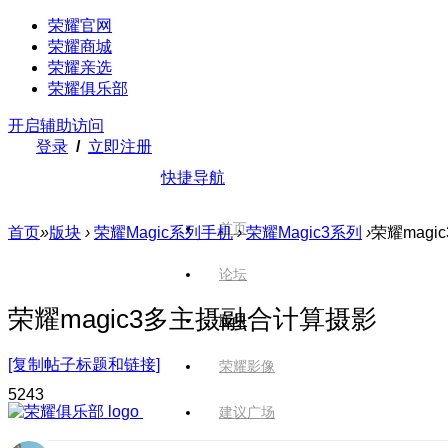
荣耀官网
荣耀商城
荣耀亲选
荣耀俱乐部
开启辅助访问
登录
/
立即注册
快捷导航
首页
首页
»
版块
›
荣耀Magic系列手机
›
荣耀Magic3系列
›
荣耀mag
论坛
荣耀magic3多主摄融合计算摄影
版块
[复制帖子标题和链接]
荣耀影像
524
3
建议广场