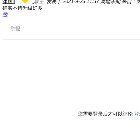
沐殇ll
版主
发表于 2021-9-23 11:37
属地未知
来自：荣
确实不错升级好多
赞
举报
您需要登录后才可以评论
登