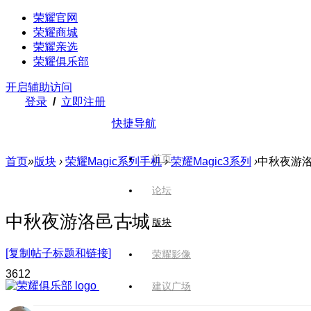
荣耀官网
荣耀商城
荣耀亲选
荣耀俱乐部
开启辅助访问
登录
/
立即注册
快捷导航
首页
首页
»
版块
›
荣耀Magic系列手机
›
荣耀Magic3系列
›
中秋夜游
论坛
中秋夜游洛邑古城
版块
[复制帖子标题和链接]
荣耀影像
361
2
建议广场