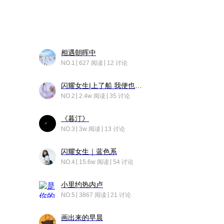
相遇朝晖中
NO.1
627 阅读
12 讨论
闪耀女生|上了船 我便也成了故事中的人
NO.2
2.4w 阅读
35 讨论
《暮汀》
NO.3
3w 阅读
13 讨论
闪耀女生｜蓝色系
NO.4
15.6w 阅读
54 讨论
小里约热内卢
NO.5
3867 阅读
21 讨论
画出来的早晨