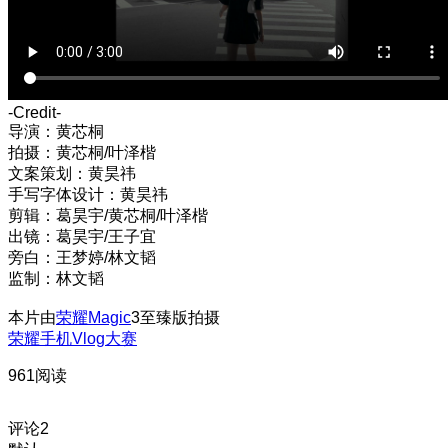
-Credit-
导演：黄芯桐
拍摄：黄芯桐/叶泽楷
文案策划：黄昊祎
手写字体设计：黄昊祎
剪辑：葛昊宇/黄芯桐/叶泽楷
出镜：葛昊宇/王子宜
旁白：王梦婷/林文韬
监制：林文韬
本片由
荣耀Magic
3至臻版拍摄
荣耀手机Vlog大赛
961阅读
评论
2