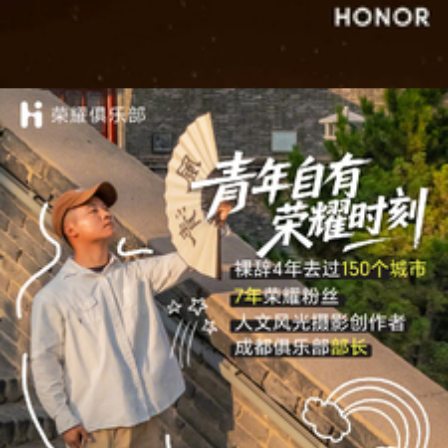
烛龙春哥
荣耀俱乐部团队
大家对这个功能或者活动有什么建议吗？
荣耀Magic8系列
19
6