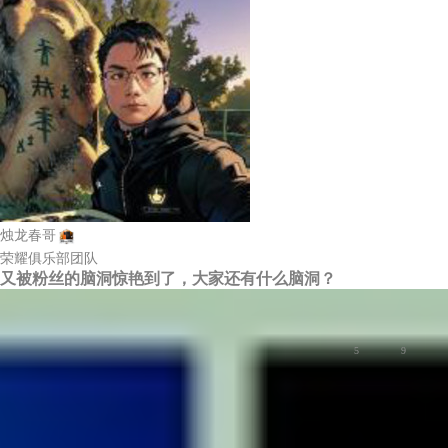
烛龙春哥
荣耀俱乐部团队
又被粉丝的脑洞惊艳到了，大家还有什么脑洞？
荣耀Robot Phone
5
9