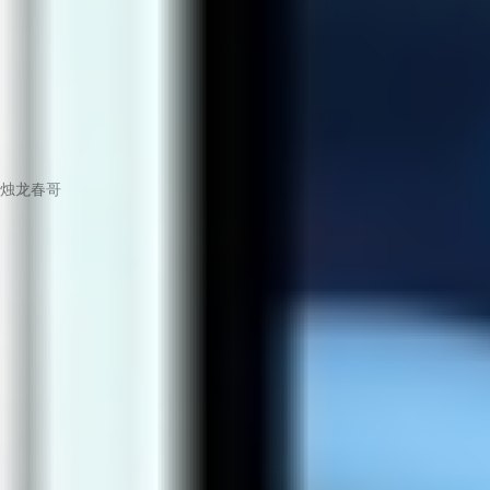
烛龙春哥
荣耀俱乐部团队
锦色芳华，国色天香 | V6直出