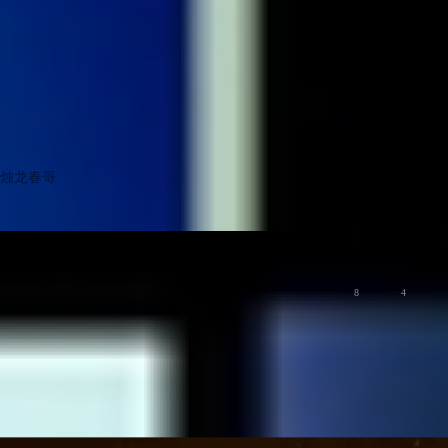
烛龙春哥
荣耀俱乐部团队
哈哈这个梗大概只有十年老粉+道友才能get
荣耀Robot Phone
8
4