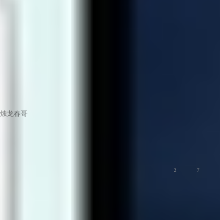
烛龙春哥
荣耀俱乐部团队
谁说他们不是各行各业的“张雪”呢？
腰果故事征集令
荣耀Magic8系列
2
7