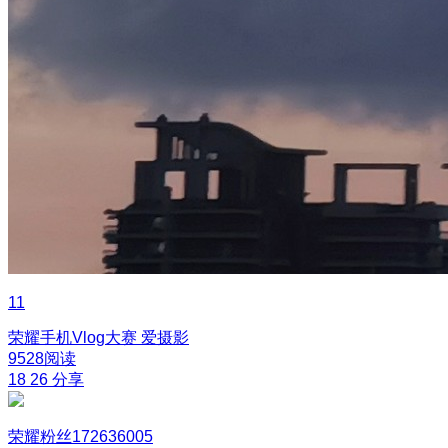
11
荣耀手机Vlog大赛
爱摄影
9528阅读
18
26
分享
荣耀粉丝172636005