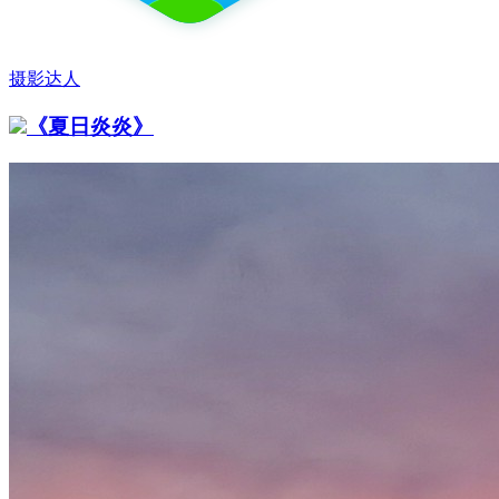
摄影达人
《夏日炎炎》