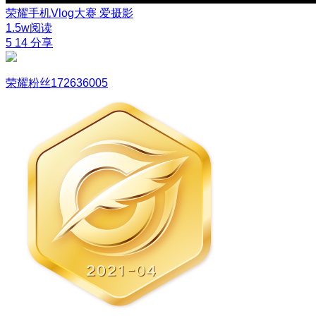
荣耀手机Vlog大赛
爱摄影
1.5w阅读
5
14
分享
荣耀粉丝172636005