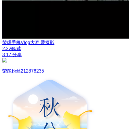
荣耀手机Vlog大赛
爱摄影
2.2w阅读
3
17
分享
荣耀粉丝212878235