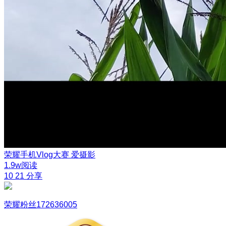
荣耀手机Vlog大赛
爱摄影
1.9w阅读
10
21
分享
荣耀粉丝172636005