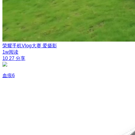
荣耀手机Vlog大赛
爱摄影
1w阅读
10
27
分享
血痕6