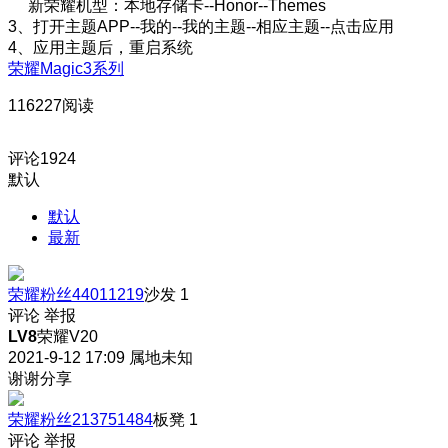
新荣耀机型：本地存储卡--Honor--Themes
3、打开主题APP--我的--我的主题--相应主题--点击应用
4、应用主题后，重启系统
荣耀Magic3系列
116227阅读
评论
1924
默认
默认
最新
荣耀粉丝44011219
沙发
1
评论
举报
LV8
荣耀V20
2021-9-12 17:09
属地未知
谢谢分享
荣耀粉丝213751484
板凳
1
评论
举报