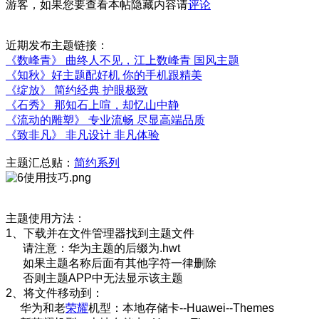
游客，如果您要查看本帖隐藏内容请
评论
近期发布主题链接：
《数峰青》 曲终人不见，江上数峰青 国风主题
《知秋》好主题配好机 你的手机跟精美
《绽放》 简约经典 护眼极致
《石秀》 那知石上喧，却忆山中静
《流动的雕塑》 专业流畅 尽显高端品质
《致非凡》 非凡设计 非凡体验
主题汇总贴：
简约系列
主题使用方法：
1、下载并在文件管理器找到主题文件
请注意：华为主题的后缀为.hwt
如果主题名称后面有其他字符一律删除
否则主题APP中无法显示该主题
2、将文件移动到：
华为和老
荣耀
机型：本地存储卡--Huawei--Themes